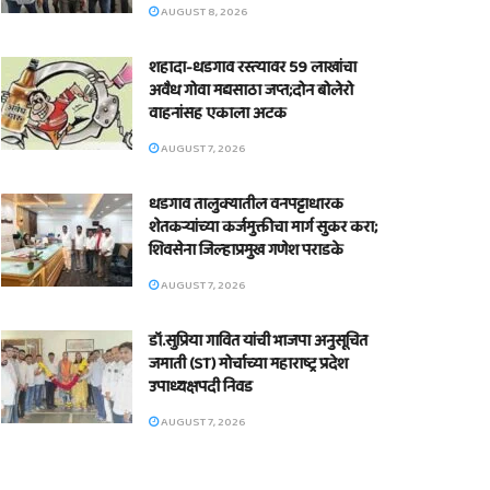
AUGUST 8, 2026
शहादा-धडगाव रस्त्यावर 59 लाखांचा
अवैध गोवा मद्यसाठा जप्त;दोन बोलेरो
वाहनांसह एकाला अटक
AUGUST 7, 2026
धडगाव तालुक्यातील वनपट्टाधारक
शेतकऱ्यांच्या कर्जमुक्तीचा मार्ग सुकर करा;
शिवसेना जिल्हाप्रमुख गणेश पराडके
AUGUST 7, 2026
डॉ.सुप्रिया गावित यांची भाजपा अनुसूचित
जमाती (ST) मोर्चाच्या महाराष्ट्र प्रदेश
उपाध्यक्षपदी निवड
AUGUST 7, 2026