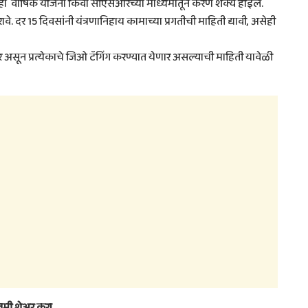
हा वार्षिक योजना किंवा सीएसआरच्या माध्यमातून करणे शक्य होईल.
ावे. दर 15 दिवसांनी यंत्रणानिहाय कामाच्या प्रगतीची माहिती द्यावी, असेही
ार असून प्रत्येकाचे जिओ टॅगिंग करण्यात येणार असल्याची माहिती यावेळी
तमी शेअर करा