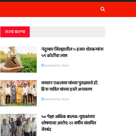
ताज्या बातम्या
नंदुरबार जिल्ह्यातील ५ हजार शेतकऱ्यांना
५९ कोटींचा लाभ
AUGUST 8, 2026
भगवान एकलव्य यांच्या पुतळ्याचे डॉ.
हिना गावित यांच्या हस्ते अनावरण
AUGUST 8, 2026
५० पेक्षा अधिक बालक-युवकांच्या
शोषणाचा आरोप; २२ वर्षीय संशयित
जेरबंद