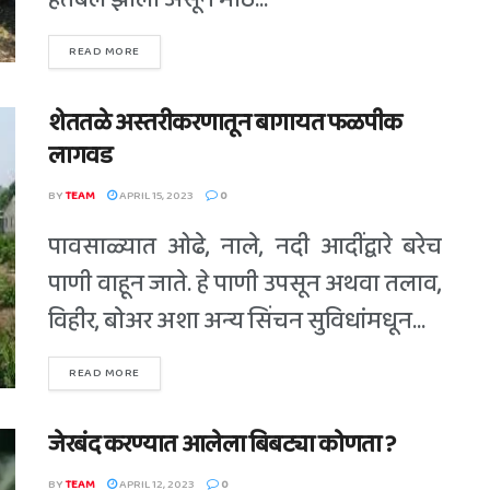
हतबल झाला असून मोठे...
READ MORE
शेततळे अस्तरीकरणातून बागायत फळपीक
लागवड
BY
TEAM
APRIL 15, 2023
0
पावसाळ्यात ओढे, नाले, नदी आदींद्वारे बरेच
पाणी वाहून जाते. हे पाणी उपसून अथवा तलाव,
विहीर, बोअर अशा अन्य सिंचन सुविधांमधून...
READ MORE
जेरबंद करण्यात आलेला बिबट्या कोणता ?
BY
TEAM
APRIL 12, 2023
0