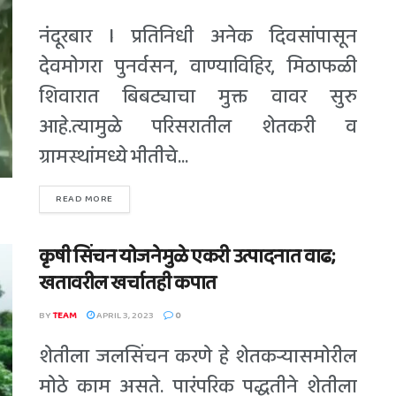
नंदूरबार l प्रतिनिधी अनेक दिवसांपासून
देवमोगरा पुनर्वसन, वाण्याविहिर, मिठाफळी
शिवारात बिबट्याचा मुक्त वावर सुरु
आहे.त्यामुळे परिसरातील शेतकरी व
ग्रामस्थांमध्ये भीतीचे...
READ MORE
कृषी सिंचन योजनेमुळे एकरी उत्पादनात वाढ;
खतावरील खर्चातही कपात
BY
TEAM
APRIL 3, 2023
0
शेतीला जलसिंचन करणे हे शेतकऱ्यासमोरील
मोठे काम असते. पारंपरिक पद्धतीने शेतीला