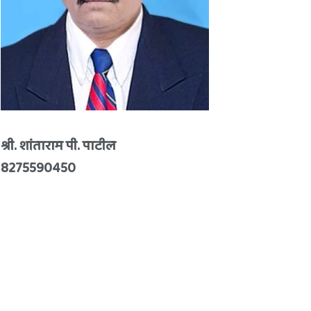
श्री. शांताराम पी. पाटील
8275590450