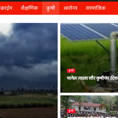
क्राईम
शैक्षणिक
कृषी
आरोग्य
सामाजिक
कृषी
मागेल त्याला सौर कृषीपंप :द
कृषी