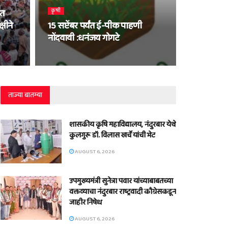
कृषी
ीत
षीने
15 सप्टेंबर पर्यंत ई-पीक पाहणी
नोंदवावी :धनंजय गोगटे
ताज्या बातम्या
शासकीय कृषि महाविद्यालय, नंदुरबार येथे
कुलगुरू डॉ. विलास खर्चे यांची भेट
AUGUST 6, 2026
उपमुख्यमंत्री सुनेत्रा पवार यांच्याबाबतच्या
वक्तव्याचा नंदुरबार राष्ट्रवादी काँग्रेसकडून
जाहीर निषेध
AUGUST 6, 2026