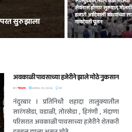
सातपुड्यात नवीन फळे-भाज्या
सेवनास होणार सुरुवात, मोलग
हजारो आदिवासी बांधवांच्या साक्
स परत सुरु झाला
गावदेवती पूजन
अवकाळी पावसाच्या हजेरीने झाले मोठे नुकसान
BY
TEAM
APRIL 13, 2024
0
नंदुरबार l प्रतिनिधी शहादा तालुक्यातील
सारंगखेडा, वडाळी, तोरखेडा , हिगंणी , मंदाणा
परिसरात अवकाळी पावसाच्या हजेरीने शेतकरी