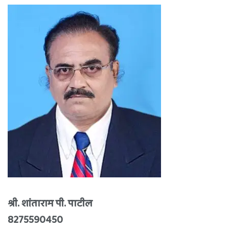
श्री. शांताराम पी. पाटील
8275590450