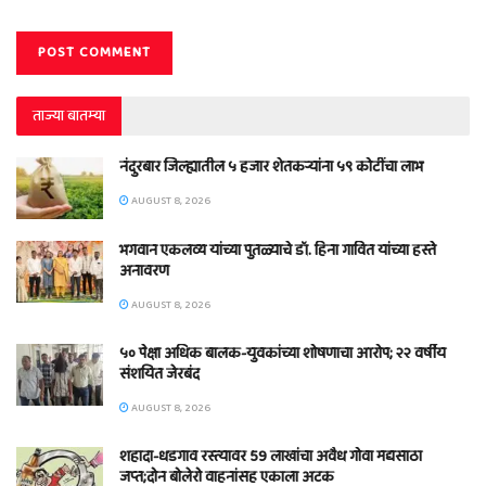
ताज्या बातम्या
नंदुरबार जिल्ह्यातील ५ हजार शेतकऱ्यांना ५९ कोटींचा लाभ
AUGUST 8, 2026
भगवान एकलव्य यांच्या पुतळ्याचे डॉ. हिना गावित यांच्या हस्ते
अनावरण
AUGUST 8, 2026
५० पेक्षा अधिक बालक-युवकांच्या शोषणाचा आरोप; २२ वर्षीय
संशयित जेरबंद
AUGUST 8, 2026
शहादा-धडगाव रस्त्यावर 59 लाखांचा अवैध गोवा मद्यसाठा
जप्त;दोन बोलेरो वाहनांसह एकाला अटक