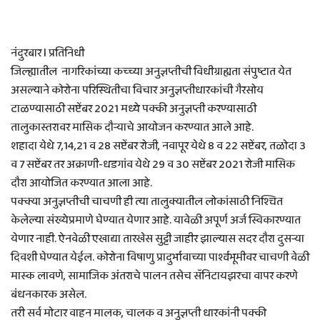
नंदुरबार l प्रतिनिधी
जिल्ह्यातील नागरिकांच्या कच्च्या अनुज्ञप्तीची विधीग्राह्यता संपुष्टात येत
असल्याने कोरोना परिस्थितीचा विचार अनुज्ञप्तीधारकांची गैरसोय
टाळण्यासाठी सप्टेंबर 2021 मध्ये पक्की अनुज्ञप्ती करण्यासाठी
तालुकास्तरावर मासिक दौऱ्याचे आयोजन करण्यात आले आहे.
शहादा येथे 7,14,21 व 28 सप्टेंबर रोजी, नवापूर येथे 8 व 22 सप्टेंबर, तळोदा 3
व 7 सप्टेंबर तर अक्राणी-धडगांव येथे 29 व 30 सप्टेंबर 2021 रोजी मासिक
दौरा आयोजित करण्यात आला आहे.
पक्क्या अनुज्ञप्तीची चाचणी ही त्या तालुक्यातील लोकांसाठी निश्चित
केलेल्या संख्येप्रमाणे घेण्यात येणार आहे. यावेळी अपूर्ण अर्ज स्विकारण्यात
येणार नाही. ऐनवेळी एखाद्या तारखेस सुट्टी जाहीर झाल्यास सदर दौरा दुसऱ्या
दिवशी घेण्यात येईल. कोरोना विषाणु प्रादुर्भावाच्या पार्श्वभूमीवर चाचणी वेळी
मास्क लावणे, सामाजिक अंतराचे पालन तसेच सॅनिटायझरचा वापर करणे
बंधनकारक असेल.
तरी सर्व मोटार वाहन मालक, चालक व अनुज्ञप्ती धारकांनी पक्की