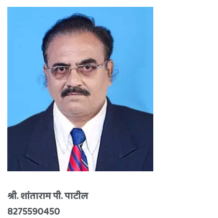
श्री. शांताराम पी. पाटील
8275590450