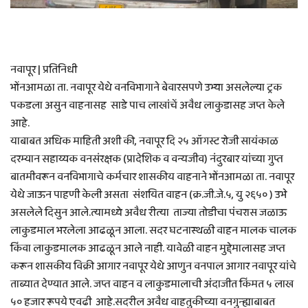
नवापूर | प्रतिनिधी
भोंनआमळा ता. नवापूर येथे वनविभागाने बेवारसपणे उभ्या असलेल्या ट्रक
पकडला असुन वाहनासह साडे पाच लाखांचें अवैध लाकुडासह जप्त केले
आहे.
याबाबत अधिक माहिती अशी की, नवापूर दि २५ ऑगस्ट रोजी सायंकाळ
दरम्यान सहाय्यक वनसंरक्षक (प्रादेशिक व वन्यजीव) नंदुरबार यांच्या गुप्त
बातमीवरून वनविभागाचे कर्मचार शासकीय वाहनाने भोंनआमळा ता. नवापूर
येथे जाऊन पाहणी केली असता संशयित वाहन (क्र.जी.जे.५, यु २६५० ) उभे
असलेले दिसुन आले.त्यामध्ये अवैध रीत्या ताज्या तोडीचा पंचरास जळाऊ
लाकुडमाल भरलेला आढळून आला. सदर घटनास्थळी वाहन मालक चालक
किंवा लाकुडमालक आढळून आले नाही. यावेळी वाहन मुद्देमालासह जप्त
करून शासकीय विक्री आगार नवापूर येथे आणुन वनपाल आगार नवापूर यांचे
ताब्यात देण्यात आले. जप्त वाहन व लाकुडमालाची अंदाजीत किंमत ५ लाख
५० हजार रूपये एवढी आहे.सदरील अवैध वाहतुकीच्या वनगुन्ह्याबाबत