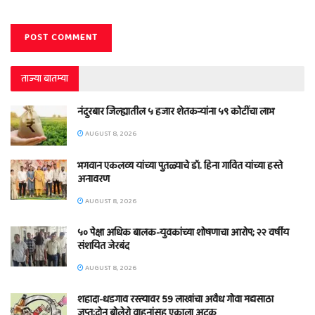
ताज्या बातम्या
नंदुरबार जिल्ह्यातील ५ हजार शेतकऱ्यांना ५९ कोटींचा लाभ
AUGUST 8, 2026
भगवान एकलव्य यांच्या पुतळ्याचे डॉ. हिना गावित यांच्या हस्ते
अनावरण
AUGUST 8, 2026
५० पेक्षा अधिक बालक-युवकांच्या शोषणाचा आरोप; २२ वर्षीय
संशयित जेरबंद
AUGUST 8, 2026
शहादा-धडगाव रस्त्यावर 59 लाखांचा अवैध गोवा मद्यसाठा
जप्त;दोन बोलेरो वाहनांसह एकाला अटक