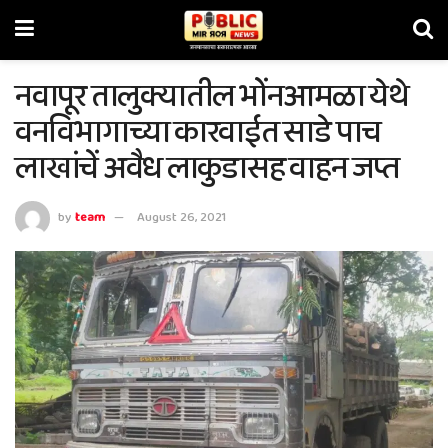
नवापूर तालुक्यातील भोंनआमळा येथे
वनविभागाच्या कारवाईत साडे पाच
लाखांचें अवैध लाकुडासह वाहन जप्त
by
team
August 26, 2021