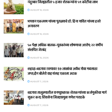
नंदुरबार जिल्ह्यातील ५ हजार शेतकऱ्यांना ५९ कोटींचा लाभ
AUGUST 8, 2026
भगवान एकलव्य यांच्या पुतळ्याचे डॉ. हिना गावित यांच्या हस्ते
अनावरण
AUGUST 8, 2026
५० पेक्षा अधिक बालक-युवकांच्या शोषणाचा आरोप; २२ वर्षीय
संशयित जेरबंद
AUGUST 8, 2026
शहादा-धडगाव रस्त्यावर 59 लाखांचा अवैध गोवा मद्यसाठा
जप्त;दोन बोलेरो वाहनांसह एकाला अटक
AUGUST 7, 2026
धडगाव तालुक्यातील वनपट्टाधारक शेतकऱ्यांच्या कर्जमुक्तीचा मार्ग
सुकर करा; शिवसेना जिल्हाप्रमुख गणेश पराडके
AUGUST 7, 2026