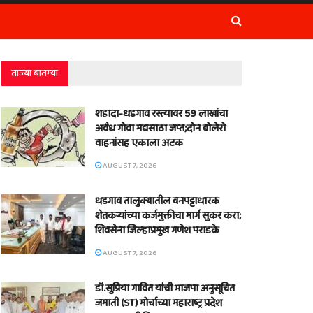
ताज्या बातम्या
शहादा-धडगाव रस्त्यावर 59 लाखांचा
अवैध गोवा मद्यसाठा जप्त;दोन बोलेरो
वाहनांसह एकाला अटक
AUGUST 7, 2026
धडगाव तालुक्यातील वनपट्टाधारक
शेतकऱ्यांच्या कर्जमुक्तीचा मार्ग सुकर करा;
शिवसेना जिल्हाप्रमुख गणेश पराडके
AUGUST 7, 2026
डॉ.सुप्रिया गावित यांची भाजपा अनुसूचित
जमाती (ST) मोर्चाच्या महाराष्ट्र प्रदेश