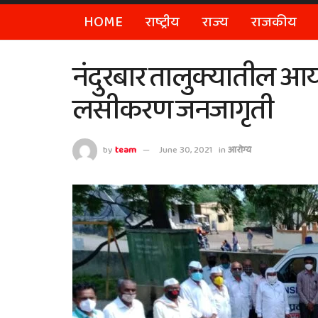
HOME
राष्ट्रीय
राज्य
राजकीय
नंदुरबार तालुक्यातील आयस
लसीकरण जनजागृती
by
team
June 30, 2021
in
आरोग्य