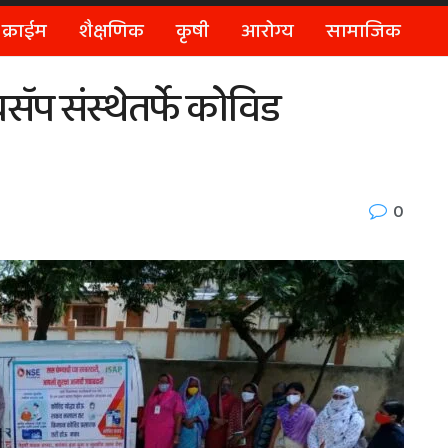
क्राईम
शैक्षणिक
कृषी
आरोग्य
सामाजिक
ॅप संस्थेतर्फे कोविड
0