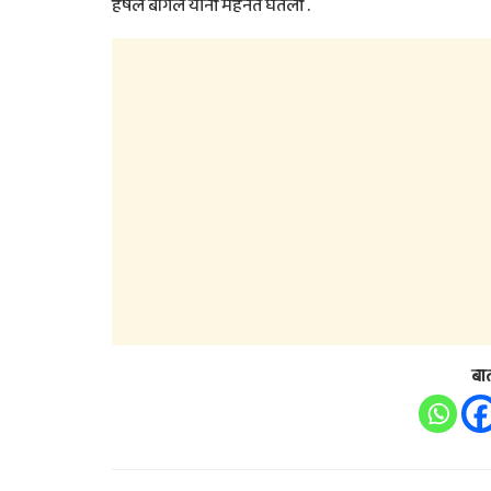
हर्षल बागले यांनी मेहनत घेतली .
बा