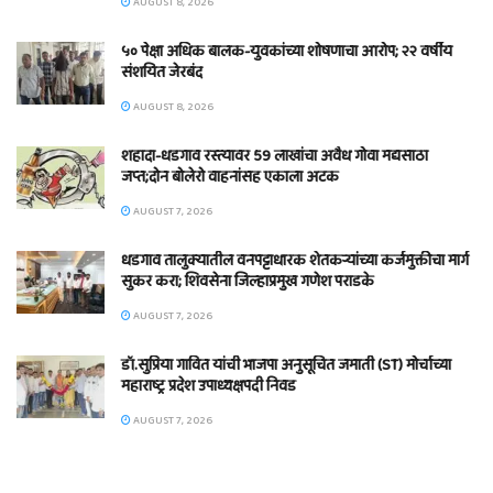
AUGUST 8, 2026
५० पेक्षा अधिक बालक-युवकांच्या शोषणाचा आरोप; २२ वर्षीय
संशयित जेरबंद
AUGUST 8, 2026
शहादा-धडगाव रस्त्यावर 59 लाखांचा अवैध गोवा मद्यसाठा
जप्त;दोन बोलेरो वाहनांसह एकाला अटक
AUGUST 7, 2026
धडगाव तालुक्यातील वनपट्टाधारक शेतकऱ्यांच्या कर्जमुक्तीचा मार्ग
सुकर करा; शिवसेना जिल्हाप्रमुख गणेश पराडके
AUGUST 7, 2026
डॉ.सुप्रिया गावित यांची भाजपा अनुसूचित जमाती (ST) मोर्चाच्या
महाराष्ट्र प्रदेश उपाध्यक्षपदी निवड
AUGUST 7, 2026