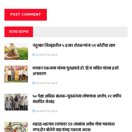
ताज्या बातम्या
नंदुरबार जिल्ह्यातील ५ हजार शेतकऱ्यांना ५९ कोटींचा लाभ
AUGUST 8, 2026
भगवान एकलव्य यांच्या पुतळ्याचे डॉ. हिना गावित यांच्या हस्ते
अनावरण
AUGUST 8, 2026
५० पेक्षा अधिक बालक-युवकांच्या शोषणाचा आरोप; २२ वर्षीय
संशयित जेरबंद
AUGUST 8, 2026
शहादा-धडगाव रस्त्यावर 59 लाखांचा अवैध गोवा मद्यसाठा
जप्त;दोन बोलेरो वाहनांसह एकाला अटक