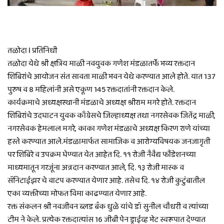
तळोदा l प्रतिनिधी
तळोदा येथे श्री क्षत्रिय माळी नवयुवक गणेश मंडळातर्फे भव्य रक्तदान
शिबिरांचे आयोजन संत सावता माळी भवन येथे करण्यात आले होते. यात 137
पुरुष व 8 महिलांनी असे एकूण 145 रक्तदातांनी रक्तदान केले.
कार्यक्रमाचे अध्यक्षस्थानी मंडळाचे अध्यक्ष श्रीराम मगरे होते. रक्तदान
शिबिरांचे उदघाटन युवक काँग्रेसचे जिल्हाध्यक्ष तथा नगरसेवक जितेंद्र माळी,
नगरसेवक हेमलाल मगरे, काका गणेश मंडळाचे अध्यक्ष किरण राणे यांच्या
हस्ते करण्यात आले.मंडळामार्फत सामाजिक व आरोग्यविषयक जनजागृती
पर शिबिरे व उपक्रम घेण्यात येत आहेत दि. ११ रोजी नैवैद्य फौंडेशनच्या
माध्यमातून गरजूंना अन्नदान करण्यात आले, दि. १३ रोजी मास्क व
सॅनिटाईझर चे वाटप करण्यात येणार आहे. तसेच दि. १४ रोजी कुटुंबातील
एका व्यक्तीच्या मोफत विमा काढण्यात येणार आहे.
रक्त संकलन श्री नवजीवन ब्लड बँक धुळे यांचे डॉ सुनील चौधरी व त्यांच्या
टीम ने केले. प्रत्येक रक्तदात्यांस 16 जीबी पेन ड्राईव्ह भेट स्वरूपात देण्यात