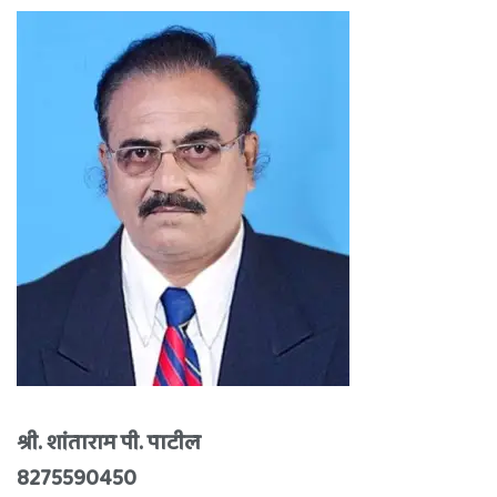
श्री. शांताराम पी. पाटील
8275590450