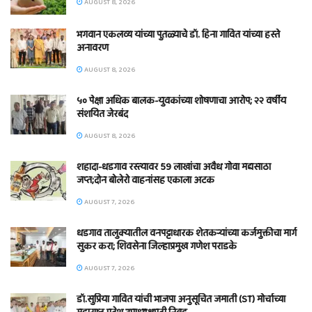
AUGUST 8, 2026
भगवान एकलव्य यांच्या पुतळ्याचे डॉ. हिना गावित यांच्या हस्ते
अनावरण
AUGUST 8, 2026
५० पेक्षा अधिक बालक-युवकांच्या शोषणाचा आरोप; २२ वर्षीय
संशयित जेरबंद
AUGUST 8, 2026
शहादा-धडगाव रस्त्यावर 59 लाखांचा अवैध गोवा मद्यसाठा
जप्त;दोन बोलेरो वाहनांसह एकाला अटक
AUGUST 7, 2026
धडगाव तालुक्यातील वनपट्टाधारक शेतकऱ्यांच्या कर्जमुक्तीचा मार्ग
सुकर करा; शिवसेना जिल्हाप्रमुख गणेश पराडके
AUGUST 7, 2026
डॉ.सुप्रिया गावित यांची भाजपा अनुसूचित जमाती (ST) मोर्चाच्या