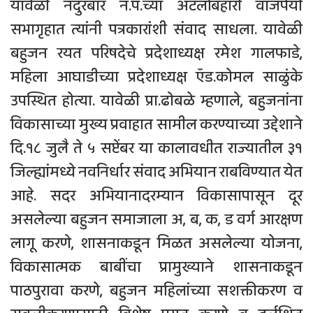
यावेळी नंदुरबार न.प.च्या अटलबिहारी वाजपेयी
सभागृहात त्यांनी पत्रकारांशी संवाद साधला. यावेळी
बहुजन रयत परिषदेचे प्रदेशाध्यक्ष रमेश गालफाडे,
महिला आघाडीच्या प्रदेशाध्यक्ष ऍड.कोमल साळुंके
उपस्थित होत्या. यावेळी प्रा.ढोबळे म्हणाले, बहुजनांना
विकासाच्या मुख्य प्रवाहात सामील करण्याच्या उद्देशाने
दि.१८ जुलै ते ५ सप्टेंबर या कालावधीत राज्यातील ३१
जिल्ह्यांमध्ये नवनिर्धार संवाद अभियान राबविण्यात येत
आहे. सदर अभियानादरम्यान विकासापासून दूर
असलेल्या बहुजन समाजाला अ, ब, क, ड वर्ग आरक्षण
लागू करणे, शासनाकडून मिळत असलेल्या योजना,
विकासात्मक बाबींचा प्रामुख्याने शासनाकडून
पाठपुरावा करणे, बहुजन महिलांच्या सशक्तीकरण व