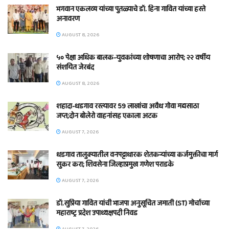
भगवान एकलव्य यांच्या पुतळ्याचे डॉ. हिना गावित यांच्या हस्ते
अनावरण
AUGUST 8, 2026
५० पेक्षा अधिक बालक-युवकांच्या शोषणाचा आरोप; २२ वर्षीय
संशयित जेरबंद
AUGUST 8, 2026
शहादा-धडगाव रस्त्यावर 59 लाखांचा अवैध गोवा मद्यसाठा
जप्त;दोन बोलेरो वाहनांसह एकाला अटक
AUGUST 7, 2026
धडगाव तालुक्यातील वनपट्टाधारक शेतकऱ्यांच्या कर्जमुक्तीचा मार्ग
सुकर करा; शिवसेना जिल्हाप्रमुख गणेश पराडके
AUGUST 7, 2026
डॉ.सुप्रिया गावित यांची भाजपा अनुसूचित जमाती (ST) मोर्चाच्या
महाराष्ट्र प्रदेश उपाध्यक्षपदी निवड
AUGUST 7, 2026