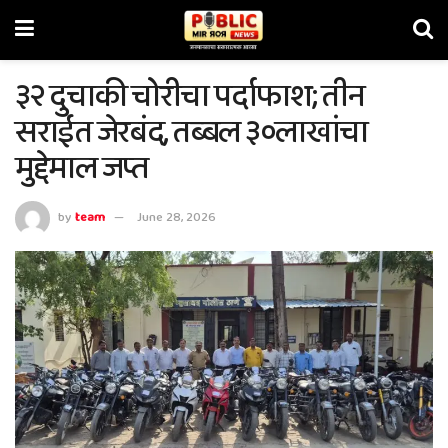
३२ दुचाकी चोरीचा पर्दाफाश; तीन
सराईत जेरबंद, तब्बल ३०लाखांचा
मुद्देमाल जप्त
by
team
June 28, 2026