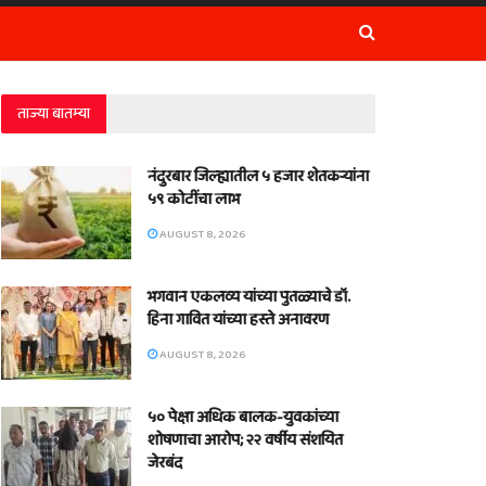
ताज्या बातम्या
नंदुरबार जिल्ह्यातील ५ हजार शेतकऱ्यांना
५९ कोटींचा लाभ
AUGUST 8, 2026
भगवान एकलव्य यांच्या पुतळ्याचे डॉ.
हिना गावित यांच्या हस्ते अनावरण
AUGUST 8, 2026
५० पेक्षा अधिक बालक-युवकांच्या
शोषणाचा आरोप; २२ वर्षीय संशयित
जेरबंद