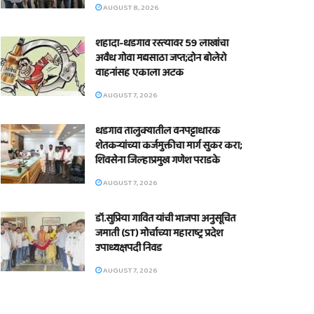
AUGUST 8, 2026
शहादा-धडगाव रस्त्यावर 59 लाखांचा
अवैध गोवा मद्यसाठा जप्त;दोन बोलेरो
वाहनांसह एकाला अटक
AUGUST 7, 2026
धडगाव तालुक्यातील वनपट्टाधारक
शेतकऱ्यांच्या कर्जमुक्तीचा मार्ग सुकर करा;
शिवसेना जिल्हाप्रमुख गणेश पराडके
AUGUST 7, 2026
डॉ.सुप्रिया गावित यांची भाजपा अनुसूचित
जमाती (ST) मोर्चाच्या महाराष्ट्र प्रदेश
उपाध्यक्षपदी निवड
AUGUST 7, 2026