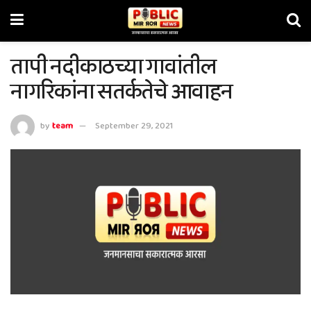
तापी नदीकाठच्या गावांतील
नागरिकांना सतर्कतेचे आवाहन
by
team
September 29, 2021