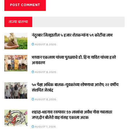
ताज्या बातम्या
नंदुरबार जिल्ह्यातील ५ हजार शेतकऱ्यांना ५९ कोटींचा लाभ
AUGUST 8, 2026
भगवान एकलव्य यांच्या पुतळ्याचे डॉ. हिना गावित यांच्या हस्ते
अनावरण
AUGUST 8, 2026
५० पेक्षा अधिक बालक-युवकांच्या शोषणाचा आरोप; २२ वर्षीय
संशयित जेरबंद
AUGUST 8, 2026
शहादा-धडगाव रस्त्यावर 59 लाखांचा अवैध गोवा मद्यसाठा
जप्त;दोन बोलेरो वाहनांसह एकाला अटक
AUGUST 7, 2026