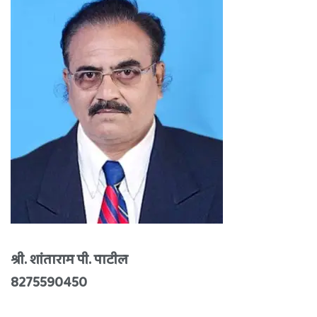
श्री. शांताराम पी. पाटील
8275590450