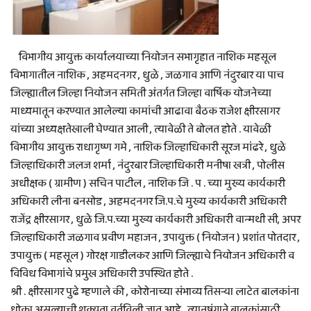
विभागीय आयुक्त कार्यालयाच्या नियोजन सभागृहात नाशिक महसूल
विभागातील नाशिक , अहमदनगर , धुळे , जळगाव आणि नंदुरबार या पाच
जिल्ह्यातील जिल्हा नियोजन समिती अंतर्गत जिल्हा वार्षिक योजनेच्या
माध्यमातून करण्यात आलेल्या कामांची आढावा बैठक राजेश क्षीरसागर
यांच्या अध्यक्षतेखाली घेण्यात आली , त्यावेळी ते बोलत होते . यावेळी
विभागीय आयुक्त राधागृष्ण गमे , नाशिक जिल्हाधिकारी सूरज मांढरे , धुळे
जिल्हाधिकारी जलज शर्मा , नंदुरबार जिल्हाधिकारी मनीषा खत्री , पोलीस
अधीक्षक ( ग्रामीण ) सचिन पाटील , नाशिक जि . प . च्या मुख्य कार्यकारी
अधिकारी लीना बनसोड , अहमदनगर जि.प.चे मुख्य कार्यकारी अधिकारी
राजेंद्र क्षीरसागर , धुळे जि.प.च्या मुख्य कार्यकारी अधिकारी वान्मथी सी, अपर
जिल्हाधिकारी जळगाव प्रवीण महाजन , उपायुक्त ( नियोजन ) प्रशांत पोतदार ,
उपायुक्त ( महसूल ) गोरक्ष गाडीलकर आणि जिल्ह्याचे नियोजन अधिकारी व
विविध विभागांचे प्रमुख अधिकारी उपस्थित होते .
श्री . क्षीरसागर पुढे म्हणाले की , कोरोनाच्या संभाव्य तिसऱ्या लाटेत बालकांना
धोका असल्याची शक्यता वर्तविली जात आहे . त्यानुषंगाने बालकांसाठी