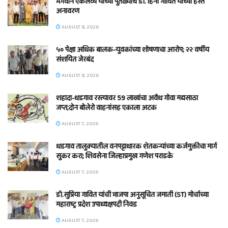
भगवान एकलव्य यांच्या पुतळ्याचे डॉ. हिना गावित यांच्या हस्ते
अनावरण
AUGUST 8, 2026
५० पेक्षा अधिक बालक-युवकांच्या शोषणाचा आरोप; २२ वर्षीय
संशयित जेरबंद
AUGUST 8, 2026
शहादा-धडगाव रस्त्यावर 59 लाखांचा अवैध गोवा मद्यसाठा
जप्त;दोन बोलेरो वाहनांसह एकाला अटक
AUGUST 7, 2026
धडगाव तालुक्यातील वनपट्टाधारक शेतकऱ्यांच्या कर्जमुक्तीचा मार्ग
सुकर करा; शिवसेना जिल्हाप्रमुख गणेश पराडके
AUGUST 7, 2026
डॉ.सुप्रिया गावित यांची भाजपा अनुसूचित जमाती (ST) मोर्चाच्या
महाराष्ट्र प्रदेश उपाध्यक्षपदी निवड
AUGUST 7, 2026