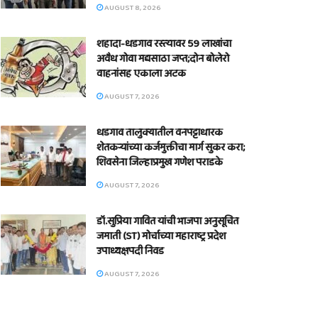
AUGUST 8, 2026
शहादा-धडगाव रस्त्यावर 59 लाखांचा
अवैध गोवा मद्यसाठा जप्त;दोन बोलेरो
वाहनांसह एकाला अटक
AUGUST 7, 2026
धडगाव तालुक्यातील वनपट्टाधारक
शेतकऱ्यांच्या कर्जमुक्तीचा मार्ग सुकर करा;
शिवसेना जिल्हाप्रमुख गणेश पराडके
AUGUST 7, 2026
डॉ.सुप्रिया गावित यांची भाजपा अनुसूचित
जमाती (ST) मोर्चाच्या महाराष्ट्र प्रदेश
उपाध्यक्षपदी निवड
AUGUST 7, 2026