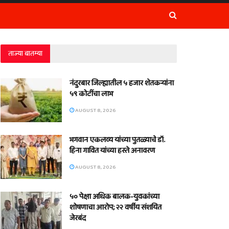
ताज्या बातम्या
नंदुरबार जिल्ह्यातील ५ हजार शेतकऱ्यांना
५९ कोटींचा लाभ
AUGUST 8, 2026
भगवान एकलव्य यांच्या पुतळ्याचे डॉ.
हिना गावित यांच्या हस्ते अनावरण
AUGUST 8, 2026
५० पेक्षा अधिक बालक-युवकांच्या
शोषणाचा आरोप; २२ वर्षीय संशयित
जेरबंद