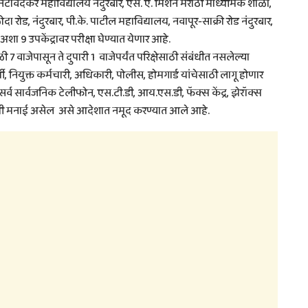
.ग.नटावदकर महाविद्यालय नंदुरबार, एस. ए. मिशन मराठी माध्यमिक शाळा,
 रोड, नंदुरबार, पी.के. पाटील महाविद्यालय, नवापूर-साक्री रोड नंदुरबार,
शा 9 उपकेंद्रावर परीक्षा घेण्यात येणार आहे.
ी 7 वाजेपासून ते दुपारी 1 वाजेपर्यंत परिक्षेसाठी संबंधीत नसलेल्या
थी, नियुक्त कर्मचारी, अधिकारी, पोलीस, होमगार्ड यांचेसाठी लागू होणार
सर्व सार्वजनिक टेलीफोन, एस.टी.डी, आय.एस.डी, फॅक्स केंद्र, झेरॉक्स
ालावधी मनाई असेल असे आदेशात नमूद करण्यात आले आहे.