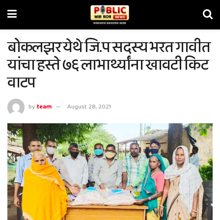
बोकलझर येथे जि.प सदस्य भरत गावीत
यांचा हस्ते ७६ लाभार्थ्यांना खावटी किट
वाटप
by
team
August 28, 2021