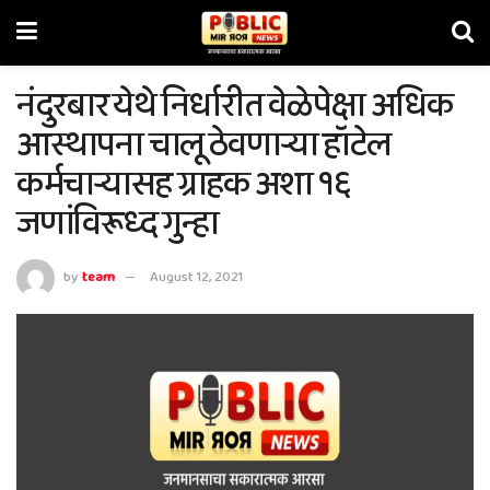
नंदुरबार येथे निर्धारीत वेळेपेक्षा अधिक
आस्थापना चालू ठेवणार्‍या हॉटेल
कर्मचार्‍यासह ग्राहक अशा १६
जणांविरूध्द गुन्हा
by
team
August 12, 2021