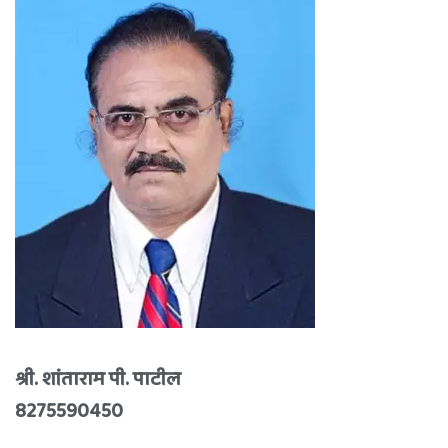
श्री. शांताराम पी. पाटील
8275590450