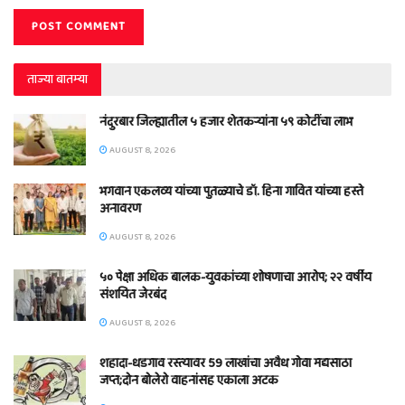
ताज्या बातम्या
नंदुरबार जिल्ह्यातील ५ हजार शेतकऱ्यांना ५९ कोटींचा लाभ
AUGUST 8, 2026
भगवान एकलव्य यांच्या पुतळ्याचे डॉ. हिना गावित यांच्या हस्ते
अनावरण
AUGUST 8, 2026
५० पेक्षा अधिक बालक-युवकांच्या शोषणाचा आरोप; २२ वर्षीय
संशयित जेरबंद
AUGUST 8, 2026
शहादा-धडगाव रस्त्यावर 59 लाखांचा अवैध गोवा मद्यसाठा
जप्त;दोन बोलेरो वाहनांसह एकाला अटक