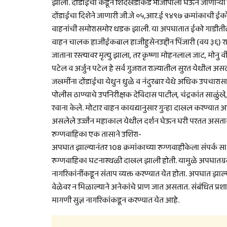
झाला. दोंडाईचा कडून शिंदखेडाकडे भाजीपाला घेऊन जाणाऱ्
दोंडाईचा दिशेने जाणारी जी.जे ०५,आर.ई ९४९७ क्रमांकाची ई
वाहनांची समोरासमोर धडक झाली. या अपघातात ईको गाडीती
वाहन चालक हाजीईकबाल हाजीहुसेनउद्दीन पिंजारी (वय ३६) रा
जाताना रस्त्यावर मृत्यु झाला, तर कृष्णा मोहनलाल जाट, मोनु
पटेल व अर्जुन पटेल हे सर्व गुजरात राज्यातील सुरत येथील 
जखमींना दोंडाईचा येथुन धुळे व नंदुरबार येथे अधिक उपचा
पोलीस ठाण्याचे उपनिरीक्षक देविदास पाटील, चंद्रकांत साळु
रवाना केले. मोटार वाहन कायद्यानुसार गुन्हा दाखल करण्यात 
असलेले उज्जैन महाकाल येथील दर्शन घेऊन घरी परतत असतान
रुग्णवाहिका एक तासाने उशिरा-
अपघात झाल्यानंतर 108 क्रमांकाच्या रुग्णवाहीकेला संपर्क सा
रुग्णवाहिका घटनास्थळी दाखल झाली होती. यामुळे अपघातग्रस
नागरिकांनींकडून संताप व्यक्त करण्यात येत होता. अपघात झा
वेळेवर न मिळाल्याने अनेकांचे प्राण जात असतात. संबंधित प्
मागणी सुज्ञ नागरिकांकडून करण्यात येत आहे.