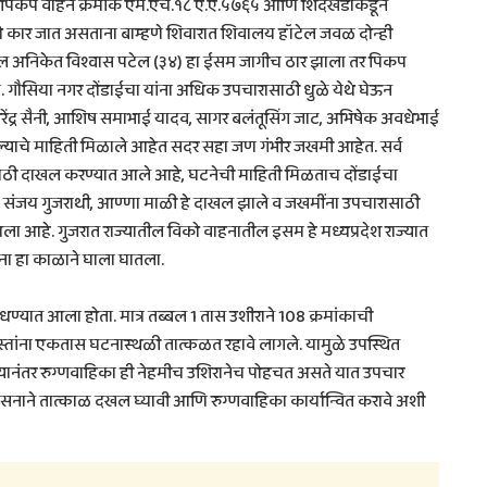
या पिकप वाहन क्रमांक एम.एच.१८ ए.ए.५७६५ आणि शिंदखेडाकडून
को कार जात असताना बाम्हणे शिवारात शिवालय हॉटेल जवळ दोन्ही
ल अनिकेत विश्वास पटेल (३४) हा ईसम जागीच ठार झाला तर पिकप
. गौसिया नगर दोंडाईचा यांना अधिक उपचारासाठी धुळे येथे घेऊन
 वीरेंद्र सैनी, आशिष समाभाई यादव, सागर बलंतूसिंग जाट, अभिषेक अवधेभाई
असल्याचे माहिती मिळाले आहेत सदर सहा जण गंभीर जखमी आहेत. सर्व
रासाठी दाखल करण्यात आले आहे, घटनेची माहिती मिळताच दोंडाईचा
ंखे, संजय गुजराथी, आण्णा माळी हे दाखल झाले व जखमींना उपचारासाठी
आला आहे. गुजरात राज्यातील विको वाहनातील इसम हे मध्यप्रदेश राज्यात
ा हा काळाने घाला घातला.
धण्यात आला होता. मात्र तब्बल 1 तास उशीराने 108 क्रमांकाची
्तांना एकतास घटनास्थळी तात्कळत रहावे लागले. यामुळे उपस्थित
ल्यानंतर रुग्णवाहिका ही नेहमीच उशिरानेच पोहचत असते यात उपचार
रशासनाने तात्काळ दखल घ्यावी आणि रुग्णवाहिका कार्यान्वित करावे अशी