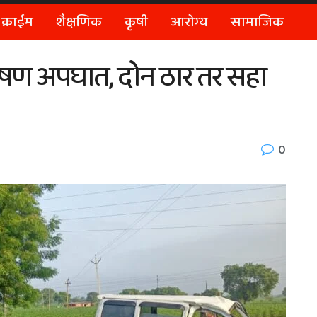
क्राईम
शैक्षणिक
कृषी
आरोग्य
सामाजिक
षण अपघात, दोन ठार तर सहा
0