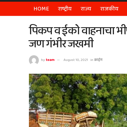
HOME
राष्ट्रीय
राज्य
राजकीय
पिकप व ईको वाहनाचा भी
जण गंभीर जखमी
by
team
August 10, 2021
in
क्राईम