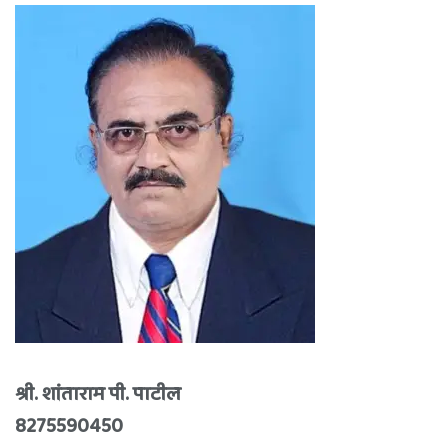
श्री. शांताराम पी. पाटील
8275590450