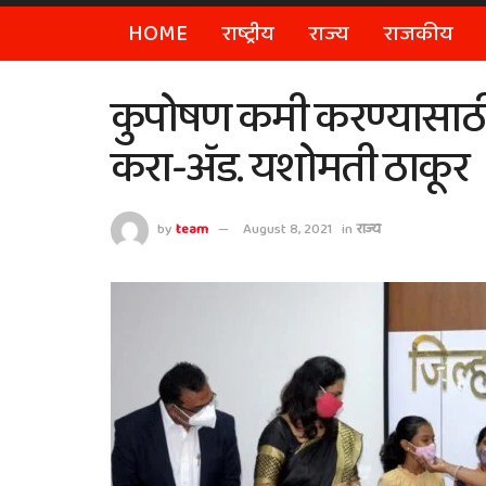
HOME
राष्ट्रीय
राज्य
राजकीय
कुपोषण कमी करण्यासाठी
करा-ॲड. यशोमती ठाकूर
by
team
August 8, 2021
in
राज्य