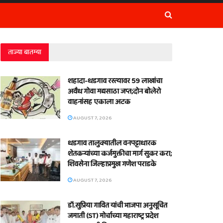
ताज्या बातम्या
शहादा-धडगाव रस्त्यावर 59 लाखांचा
अवैध गोवा मद्यसाठा जप्त;दोन बोलेरो
वाहनांसह एकाला अटक
AUGUST 7, 2026
धडगाव तालुक्यातील वनपट्टाधारक
शेतकऱ्यांच्या कर्जमुक्तीचा मार्ग सुकर करा;
शिवसेना जिल्हाप्रमुख गणेश पराडके
AUGUST 7, 2026
डॉ.सुप्रिया गावित यांची भाजपा अनुसूचित
जमाती (ST) मोर्चाच्या महाराष्ट्र प्रदेश