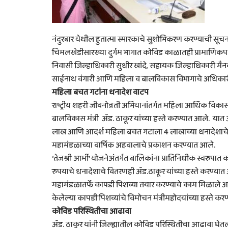
नंदुरबार येथील हुतात्मा स्मारकाचे सुशोभिकरण करण्याची सूचना
चिमलखेडीसारख्या दुर्गम भागात कोविड काळातही प्रामाणिकपणे
निवासी जिल्हाधिकारी सुधीर खांदे, सहायक जिल्हाधिकारी 
साईनाथ वंगारी आणि महिला व बालविकास विभागाचे अधिकारी 
महिला बचत गटांना धनादेश वाटप
राष्ट्रीय शहरी जीवनोन्नती अभियानांतर्गत महिला आर्थिक विका
बालविकास मंत्री ॲड. ठाकूर यांच्या हस्ते करण्यात आले. य
लाख आणि आदर्श महिला बचत गटाला 4 लाखाच्या धनादेशाचे व
महामंडळाच्या वार्षिक अहवालाचे प्रकाशन करण्यात आले.
‘तेजश्री आर्मी’ योजनेअंतर्गत बालिकांना प्रातिनिधीक स्वरु
रुपयाचे धनादेशाचे वितरणही ॲड.ठाकूर यांच्या हस्ते करण्यात
महामंडळातर्फे कापडी पिशव्या तयार करण्याचे काम मिळाले आ
केलेल्या कापडी पिशव्यांचे विमोचन मंत्रीमहोदयांच्या हस्ते कर
कोविड परिस्थितीचा आढावा
ॲड. ठाकूर यांनी जिल्ह्यातील कोविड परिस्थितीचा आढावा घेतला.