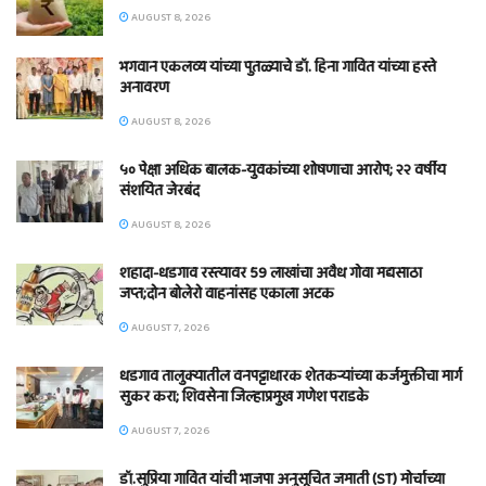
AUGUST 8, 2026
भगवान एकलव्य यांच्या पुतळ्याचे डॉ. हिना गावित यांच्या हस्ते
अनावरण
AUGUST 8, 2026
५० पेक्षा अधिक बालक-युवकांच्या शोषणाचा आरोप; २२ वर्षीय
संशयित जेरबंद
AUGUST 8, 2026
शहादा-धडगाव रस्त्यावर 59 लाखांचा अवैध गोवा मद्यसाठा
जप्त;दोन बोलेरो वाहनांसह एकाला अटक
AUGUST 7, 2026
धडगाव तालुक्यातील वनपट्टाधारक शेतकऱ्यांच्या कर्जमुक्तीचा मार्ग
सुकर करा; शिवसेना जिल्हाप्रमुख गणेश पराडके
AUGUST 7, 2026
डॉ.सुप्रिया गावित यांची भाजपा अनुसूचित जमाती (ST) मोर्चाच्या