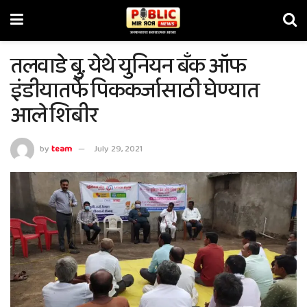
तलवाडे बु. येथे युनियन बँक ऑफ
इंडीयातर्फे पिककर्जासाठी घेण्यात
आले शिबीर
by
team
July 29, 2021