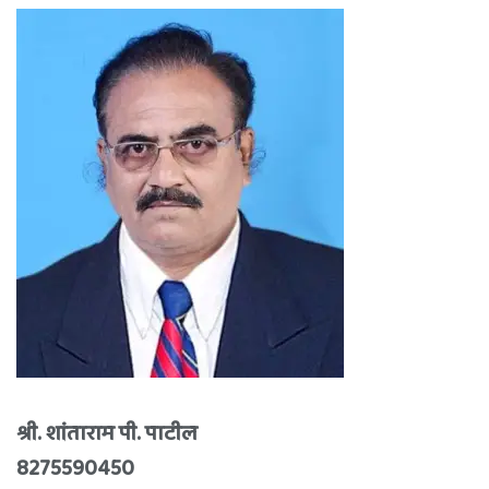
श्री. शांताराम पी. पाटील
8275590450