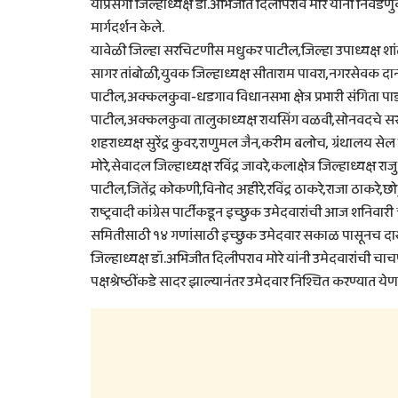
याप्रसंगी जिल्हाध्यक्ष डाॅ.अभिजीत दिलीपराव मोरे यांनी निवडणु
मार्गदर्शन केले.
यावेळी जिल्हा सरचिटणीस मधुकर पाटील,जिल्हा उपाध्यक्ष शांत
सागर तांबोळी,युवक जिल्हाध्यक्ष सीताराम पावरा,नगरसेवक दानीश प
पाटील,अक्कलकुवा-धडगाव विधानसभा क्षेत्र प्रभारी संगिता पाड
पाटील,अक्कलकुवा तालुकाध्यक्ष रायसिंग वळवी,सोनवदचे सरपं
शहराध्यक्ष सुरेंद्र कुवर,राणुमल जैन,करीम बलोच, ग्रंथालय से
मोरे,सेवादल जिल्हाध्यक्ष रविंद्र जावरे,कलाक्षेत्र जिल्हाध्यक्ष र
पाटील,जितेंद्र कोकणी,विनोद अहीरे,रविंद्र ठाकरे,राजा ठाकरे,छ
राष्ट्रवादी कांग्रेस पार्टीकडून इच्छुक उमेदवारांची आज शनि
समितीसाठी १४ गणांसाठी इच्छुक उमेदवार सकाळ पासूनच दाखल झ
जिल्हाध्यक्ष डॉ.अभिजीत दिलीपराव मोरे यांनी उमेदवारांची चाचपणी
पक्षश्रेष्ठींकडे सादर झाल्यानंतर उमेदवार निश्चित करण्यात ये