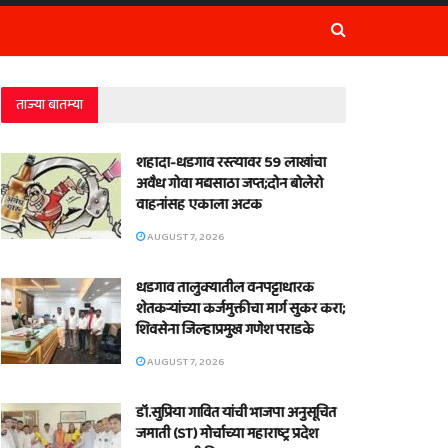
ताज्या बातम्या
शहादा-धडगाव रस्त्यावर 59 लाखांचा
अवैध गोवा मद्यसाठा जप्त;दोन बोलेरो
वाहनांसह एकाला अटक
AUGUST 7, 2026
धडगाव तालुक्यातील वनपट्टाधारक
शेतकऱ्यांच्या कर्जमुक्तीचा मार्ग सुकर करा;
शिवसेना जिल्हाप्रमुख गणेश पराडके
AUGUST 7, 2026
डॉ.सुप्रिया गावित यांची भाजपा अनुसूचित
जमाती (ST) मोर्चाच्या महाराष्ट्र प्रदेश