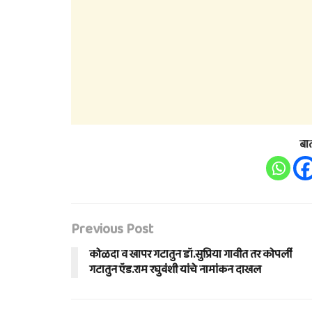
बा
Previous Post
कोळदा व खापर गटातुन डॉ.सुप्रिया गावीत तर कोपर्ली
गटातुन ऍड.राम रघुवंशी यांचे नामांकन दाखल