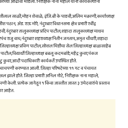
कीच्या आढावा मांडला. निरीक्षक नाना महाले यांनी कार्यकर्त्यांना
ीलाल साळी,मोहन शेवाळे, इंजि.बी के पाडवी,अलिम मक्राणी,कार्याध्यक्ष
ठान, ॲड. राऊ मोरे, नंदुरबार विधानसभा क्षेत्र प्रभारी रवींद्र
वी,नंदुरबार तालुकाध्यक्ष प्रदिप पाटील,शहादा तालुकाध्यक्ष माधव
च राजु वाघ,नंदुरबार शहराध्यक्ष नितीन जगताप,अमृत चौधरी,शहादा
ल जिल्हाध्यक्ष प्रविण पाटील,सोशल मिडीया सेल जिल्हाध्यक्ष बाळासाहेब
ाजु पाटील,विद्यार्थी जिल्हाध्यक्ष बबलू कदमबांडे,महेंद्र कुवर,पंकज
ोटु कुवर,आदी पदाधिकारी कार्यकर्ते उपस्थित होते.
वारी चाचपणी करण्यात आली. जिल्हा परिषदेच्या ११ गट व पंचायत
ाले होते. जिल्हा प्रभारी अनिल गोटे, निरीक्षक नाना महाले,
 केली. प्रत्येक जागेतून १ किंवा जास्तीत जास्त ३ उमेदवारांचे प्रस्ताव
णार आहेत.