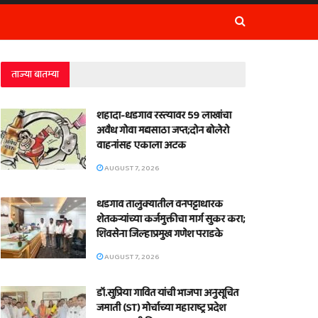
ताज्या बातम्या
शहादा-धडगाव रस्त्यावर 59 लाखांचा
अवैध गोवा मद्यसाठा जप्त;दोन बोलेरो
वाहनांसह एकाला अटक
AUGUST 7, 2026
धडगाव तालुक्यातील वनपट्टाधारक
शेतकऱ्यांच्या कर्जमुक्तीचा मार्ग सुकर करा;
शिवसेना जिल्हाप्रमुख गणेश पराडके
AUGUST 7, 2026
डॉ.सुप्रिया गावित यांची भाजपा अनुसूचित
जमाती (ST) मोर्चाच्या महाराष्ट्र प्रदेश