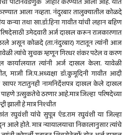
१ गटांची पोटनिवडणुक जाहीर करण्यात आली आहे. यात
रण्यात आला नव्हता. नंदुरबार तालुक्यातील कोळदे
तीय कन्या तथा खा.डॉ.हिना गावीत यांची लहान बहिण
ा परिषदेसाठी उमेदवारी अर्ज दाखल करून राजकारणात
रे ठरले असून कोळदे (ता.नंदुरबार) गटातून त्यांनी आज
यावेळी त्यांचे सुचक म्हणून गिरधर शंकर पटेल व करण
ल कार्यालयात त्यांनी अर्ज दाखल केला. यावेळी
ीत, माजी जि.प.अध्यक्षा डॉ.कुमूदिनी गावीत आदी
ंनी खापर गटातुनही नामनिर्देशपत्र दाखल केले दाखल
पाहणे उत्सुकतेचे ठरणार आहे.मात्र जिल्हा परिषदेच्या
री झाली हे मात्र निश्‍चीत
ंत रघुवंशी यांचे सुपूत्र ऍड.राम रघुवंशी या जिल्हा
डून आले होते. मात्र न्यायालयाचा निकालानुसार त्यांचे