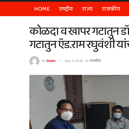
HOME
राष्ट्रीय
राज्य
राजकीय
कोळदा व खापर गटातुन डॉ.स
गटातुन ऍड.राम रघुवंशी य
by
team
July 3, 2021
in
राजकीय