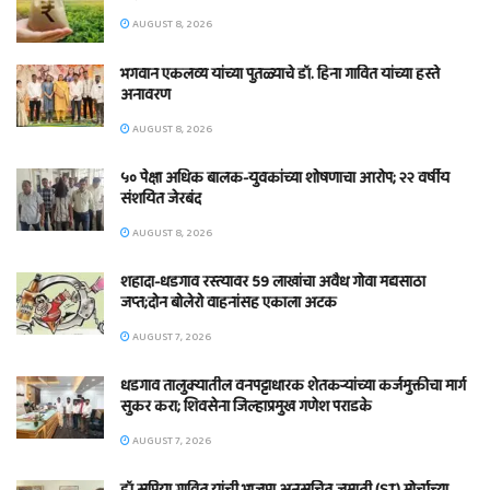
AUGUST 8, 2026
भगवान एकलव्य यांच्या पुतळ्याचे डॉ. हिना गावित यांच्या हस्ते
अनावरण
AUGUST 8, 2026
५० पेक्षा अधिक बालक-युवकांच्या शोषणाचा आरोप; २२ वर्षीय
संशयित जेरबंद
AUGUST 8, 2026
शहादा-धडगाव रस्त्यावर 59 लाखांचा अवैध गोवा मद्यसाठा
जप्त;दोन बोलेरो वाहनांसह एकाला अटक
AUGUST 7, 2026
धडगाव तालुक्यातील वनपट्टाधारक शेतकऱ्यांच्या कर्जमुक्तीचा मार्ग
सुकर करा; शिवसेना जिल्हाप्रमुख गणेश पराडके
AUGUST 7, 2026
डॉ.सुप्रिया गावित यांची भाजपा अनुसूचित जमाती (ST) मोर्चाच्या