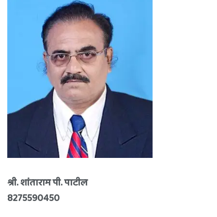
श्री. शांताराम पी. पाटील
8275590450