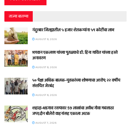
ताज्या बातम्या
नंदुरबार जिल्ह्यातील ५ हजार शेतकऱ्यांना ५९ कोटींचा लाभ
AUGUST 8, 2026
भगवान एकलव्य यांच्या पुतळ्याचे डॉ. हिना गावित यांच्या हस्ते
अनावरण
AUGUST 8, 2026
५० पेक्षा अधिक बालक-युवकांच्या शोषणाचा आरोप; २२ वर्षीय
संशयित जेरबंद
AUGUST 8, 2026
शहादा-धडगाव रस्त्यावर 59 लाखांचा अवैध गोवा मद्यसाठा
जप्त;दोन बोलेरो वाहनांसह एकाला अटक
AUGUST 7, 2026