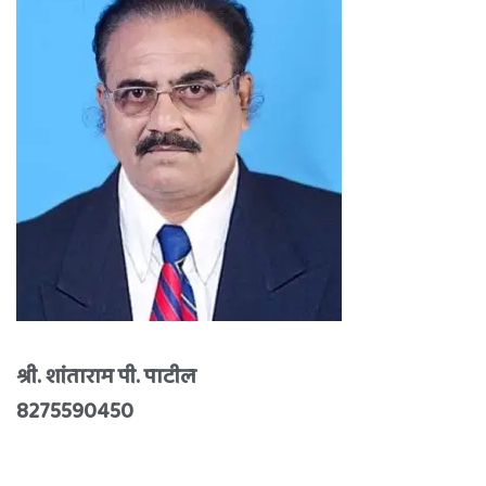
श्री. शांताराम पी. पाटील
8275590450