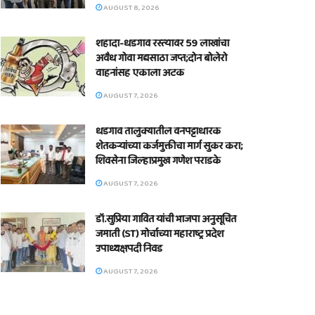
AUGUST 8, 2026
शहादा-धडगाव रस्त्यावर 59 लाखांचा
अवैध गोवा मद्यसाठा जप्त;दोन बोलेरो
वाहनांसह एकाला अटक
AUGUST 7, 2026
धडगाव तालुक्यातील वनपट्टाधारक
शेतकऱ्यांच्या कर्जमुक्तीचा मार्ग सुकर करा;
शिवसेना जिल्हाप्रमुख गणेश पराडके
AUGUST 7, 2026
डॉ.सुप्रिया गावित यांची भाजपा अनुसूचित
जमाती (ST) मोर्चाच्या महाराष्ट्र प्रदेश
उपाध्यक्षपदी निवड
AUGUST 7, 2026