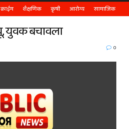
क्राईम
शैक्षणिक
कृषी
आरोग्य
सामाजिक
्यू, युवक बचावला
0