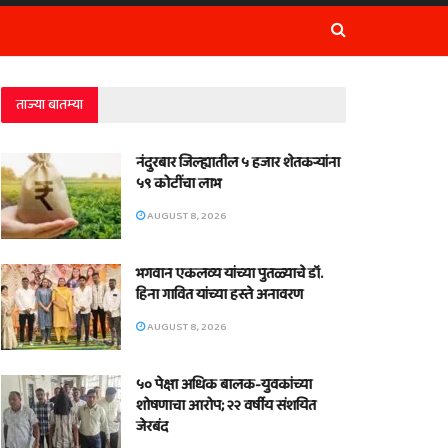
ताज्या बातम्या
नंदुरबार जिल्ह्यातील ५ हजार शेतकऱ्यांना
५९ कोटींचा लाभ
AUGUST 8, 2026
भगवान एकलव्य यांच्या पुतळ्याचे डॉ.
हिना गावित यांच्या हस्ते अनावरण
AUGUST 8, 2026
५० पेक्षा अधिक बालक-युवकांच्या
शोषणाचा आरोप; २२ वर्षीय संशयित
जेरबंद