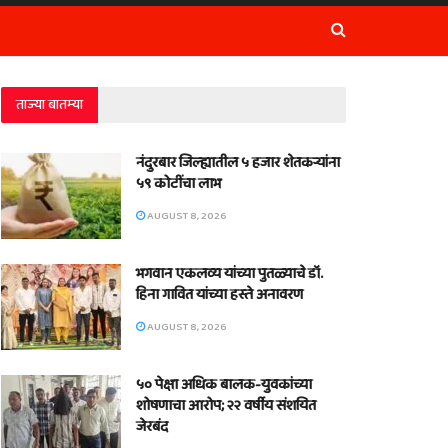
ताज्या बातम्या
नंदुरबार जिल्ह्यातील ५ हजार शेतकऱ्यांना
५९ कोटींचा लाभ
AUGUST 8, 2026
भगवान एकलव्य यांच्या पुतळ्याचे डॉ.
हिना गावित यांच्या हस्ते अनावरण
AUGUST 8, 2026
५० पेक्षा अधिक बालक-युवकांच्या
शोषणाचा आरोप; २२ वर्षीय संशयित
जेरबंद