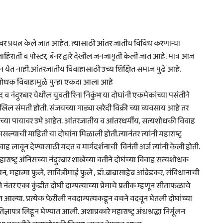
 प्रयत्न केले जात आहेत. त्यासाठी आंतर जातीय विविध करणाऱ्या
ाहिराती व पोस्टर, बॅनर द्वारे देखील जनजागृती केली जात आहे. मात्र आज
ून येत नाही.आंतरजातीय विवाहासाठी उच्य शिक्षित समाज पुढे आहे.
त्यशोधक विवाहामुळे पुन्हा एकदा आला आहे
ुरबार येथील युवती रिना निकुंभ या दोघांनी एकमेकांच्या पसंतीने
िल संमती होती. संजयच्या गाड्या खरेदी विक्री च्या व्यवसाय आहे तर
तःच्या पायावर उभे आहेत. आंतरजातीय व आंतरधर्मीय, सत्यशोधकी विवाह
असल्याची माहिती या दोघांना मिळाली होती.त्यानंतर त्यांनी महाराष्ट्र
ह लावून देण्यासाठी मदत व मार्गदर्शनाची विनंती अर्ज त्यांनी केली होती.
राष्ट्र अंनिसच्या नंदुरबार शाखेच्या वतीने दोघंच्या विवाह सत्यशोधक
चन, महात्मा फुले, सावित्रीमाई फुले , डॉ.बाबासाहेब आंबेडकर, संविधानाची
े नंतर एका कुंडीत दोघी दाम्पत्याच्या प्रेमाचे प्रतीक म्हणून सीताफळाचे
त आल्या. प्रत्येक फेरीली नवदाम्पत्यकडून वचने वदवून घेतली दोघांच्या
ापत्र लिहून घेण्यात आली. अशाप्रकारे महाराष्ट्र अंधश्रद्धा निर्मूलन