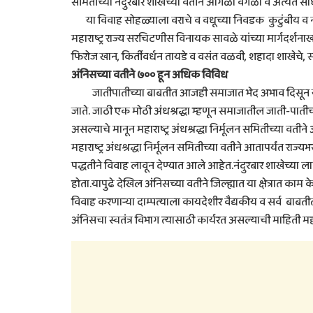
समितीच्या नंदुरबार शाखेच्या वतीने आगळा वेगळा व अत्यंत स
या विवाह सोहळ्याला वराचे व वधूच्या निवडक कुटुंबीय व 
महाराष्ट्र राज्य सरचिटणीस विनायक सावळे यांच्या मार्गदर्शनाख
फिरोज खान, किर्तीवर्धन तायडे व वसंत वळवी, शहादा शाखेचे, सं
अंनिसच्या वतीने ७०० हून अधिक विविध
जातीपातीच्या बाबतीत आजही समाजात भेद अभाव दिसून येतो.ज
जाते. जाठी एक मोठी अंधश्रद्धा म्हणून समाजातील जाती-पाती
असल्याचे मानून महाराष्ट्र अंधश्रद्धा निर्मूलन समितीच्या वतीने
महाराष्ट्र अंधश्रद्धा निर्मूलन समितीच्या वतीने आतापर्यंत
पद्धतीने विवाह लावून देण्यात आले आहेत.नंदुरबार शाखेच्य
होता.यापुढे देखिल अंनिसच्या वतीने जिल्ह्यात या क्षेत्रात 
विवाह करणाऱ्या दाम्पत्याला कायदेशीर वैद्यकीय व सर्व बाबतीत 
अंनिसचा स्वतंत्र विभाग त्यासाठी कार्यरत असल्याची माहिती म