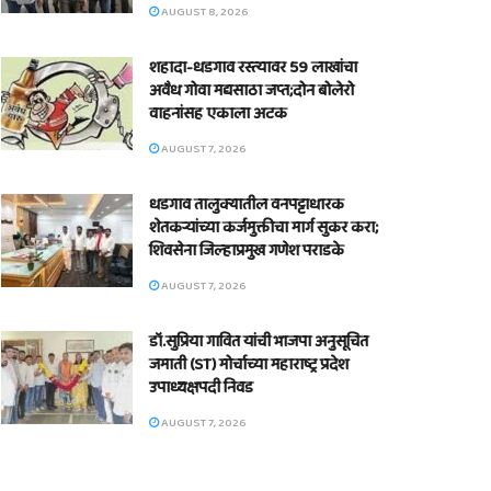
AUGUST 8, 2026
शहादा-धडगाव रस्त्यावर 59 लाखांचा
अवैध गोवा मद्यसाठा जप्त;दोन बोलेरो
वाहनांसह एकाला अटक
AUGUST 7, 2026
धडगाव तालुक्यातील वनपट्टाधारक
शेतकऱ्यांच्या कर्जमुक्तीचा मार्ग सुकर करा;
शिवसेना जिल्हाप्रमुख गणेश पराडके
AUGUST 7, 2026
डॉ.सुप्रिया गावित यांची भाजपा अनुसूचित
जमाती (ST) मोर्चाच्या महाराष्ट्र प्रदेश
उपाध्यक्षपदी निवड
AUGUST 7, 2026