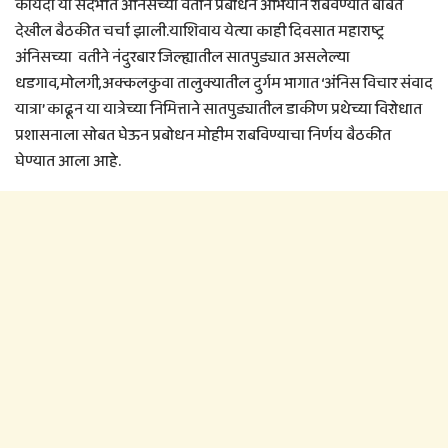
कायदा या संदर्भात अंनिसच्या वतीने प्रबोधन अभियान राबवण्यात बाबत
देखील बैठकीत चर्चा झाली.याशिवाय येत्या काही दिवसात महाराष्ट्र
अंनिसच्या वतीने नंदुरबार जिल्ह्यातील सातपुड्यात असलेल्या
धडगाव,मोलगी,अक्कलकुवा तालुक्यातील दुर्गम भागात ‘अंनिस विचार संवाद
यात्रा’ काढून या यात्रेच्या निमित्ताने सातपुड्यातील डाकीण प्रथेच्या विरोधात
प्रशासनाला सोबत घेऊन प्रबोधन मोहीम राबविण्याचा निर्णय बैठकीत
घेण्यात आला आहे.