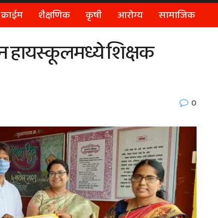
क्राईम
शैक्षणिक
कृषी
आरोग्य
सामाजिक
न हायस्कूलमध्ये शिक्षक
0