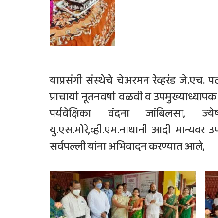
याप्रसंगी संस्थेचे चेअरमन रेव्हरंड जे.एच.
प्राचार्या नूतनवर्षा वळवी व उपमुख्याध्याप
पर्यवेक्षिका वंदना जांबिलसा, ज्य
यु.एस.मोरे,व्ही.एम.नाथानी आदी मान्यवर उपस
सर्वपल्ली यांना अभिवादन करण्यात आले,