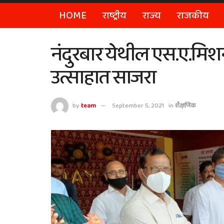
HOME
राष्ट्रीय
राज्य
राजकीय
नंदुरबार येथील एस.ए.मिश
उत्साहात साजरा
by
team
September 5, 2021
in
शैक्षणिक