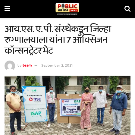
आय.एस. ए. पी. संस्थेकडून जिल्हा
रुग्णालयाला यांना 7 ऑक्सिजन
कॉन्सनट्रेटर भेट
by
team
September 2, 2021