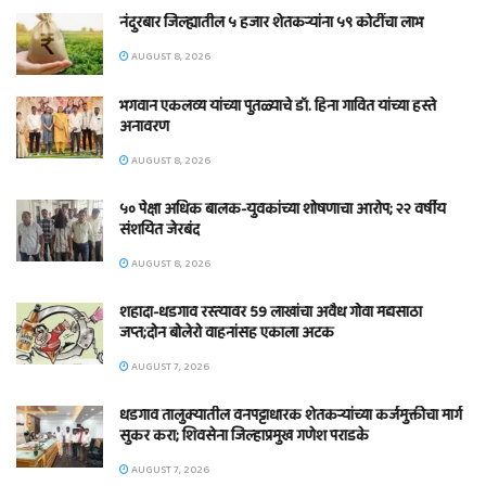
नंदुरबार जिल्ह्यातील ५ हजार शेतकऱ्यांना ५९ कोटींचा लाभ
AUGUST 8, 2026
भगवान एकलव्य यांच्या पुतळ्याचे डॉ. हिना गावित यांच्या हस्ते
अनावरण
AUGUST 8, 2026
५० पेक्षा अधिक बालक-युवकांच्या शोषणाचा आरोप; २२ वर्षीय
संशयित जेरबंद
AUGUST 8, 2026
शहादा-धडगाव रस्त्यावर 59 लाखांचा अवैध गोवा मद्यसाठा
जप्त;दोन बोलेरो वाहनांसह एकाला अटक
AUGUST 7, 2026
धडगाव तालुक्यातील वनपट्टाधारक शेतकऱ्यांच्या कर्जमुक्तीचा मार्ग
सुकर करा; शिवसेना जिल्हाप्रमुख गणेश पराडके
AUGUST 7, 2026