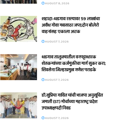
AUGUST 8, 2026
शहादा-धडगाव रस्त्यावर 59 लाखांचा
अवैध गोवा मद्यसाठा जप्त;दोन बोलेरो
वाहनांसह एकाला अटक
AUGUST 7, 2026
धडगाव तालुक्यातील वनपट्टाधारक
शेतकऱ्यांच्या कर्जमुक्तीचा मार्ग सुकर करा;
शिवसेना जिल्हाप्रमुख गणेश पराडके
AUGUST 7, 2026
डॉ.सुप्रिया गावित यांची भाजपा अनुसूचित
जमाती (ST) मोर्चाच्या महाराष्ट्र प्रदेश
उपाध्यक्षपदी निवड
AUGUST 7, 2026