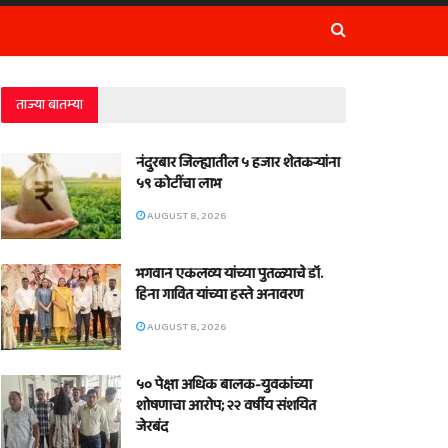
ताज्या बातम्या
नंदुरबार जिल्ह्यातील ५ हजार शेतकऱ्यांना
५९ कोटींचा लाभ
AUGUST 8, 2026
भगवान एकलव्य यांच्या पुतळ्याचे डॉ.
हिना गावित यांच्या हस्ते अनावरण
AUGUST 8, 2026
५० पेक्षा अधिक बालक-युवकांच्या
शोषणाचा आरोप; २२ वर्षीय संशयित
जेरबंद