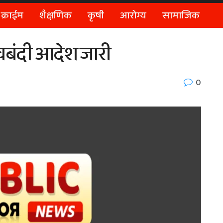
क्राईम
शैक्षणिक
कृषी
आरोग्य
सामाजिक
ावबंदी आदेश जारी
0