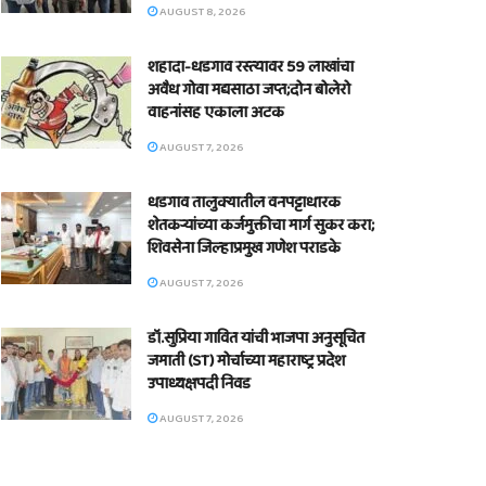
AUGUST 8, 2026
शहादा-धडगाव रस्त्यावर 59 लाखांचा
अवैध गोवा मद्यसाठा जप्त;दोन बोलेरो
वाहनांसह एकाला अटक
AUGUST 7, 2026
धडगाव तालुक्यातील वनपट्टाधारक
शेतकऱ्यांच्या कर्जमुक्तीचा मार्ग सुकर करा;
शिवसेना जिल्हाप्रमुख गणेश पराडके
AUGUST 7, 2026
डॉ.सुप्रिया गावित यांची भाजपा अनुसूचित
जमाती (ST) मोर्चाच्या महाराष्ट्र प्रदेश
उपाध्यक्षपदी निवड
AUGUST 7, 2026