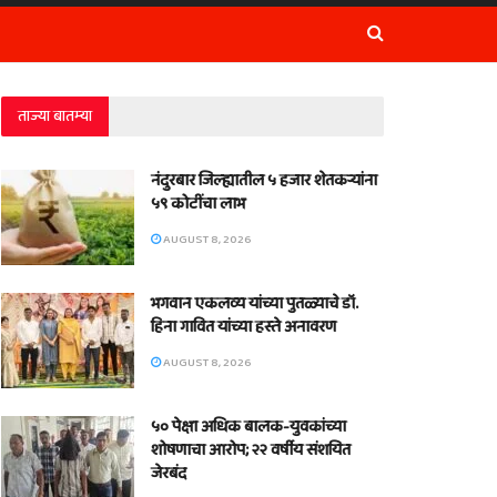
ताज्या बातम्या
नंदुरबार जिल्ह्यातील ५ हजार शेतकऱ्यांना
५९ कोटींचा लाभ
AUGUST 8, 2026
भगवान एकलव्य यांच्या पुतळ्याचे डॉ.
हिना गावित यांच्या हस्ते अनावरण
AUGUST 8, 2026
५० पेक्षा अधिक बालक-युवकांच्या
शोषणाचा आरोप; २२ वर्षीय संशयित
जेरबंद