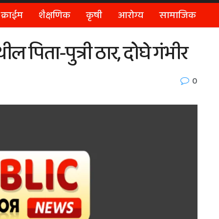
क्राईम
शैक्षणिक
कृषी
आरोग्य
सामाजिक
ल पिता-पुत्री ठार, दोघे गंभीर
0