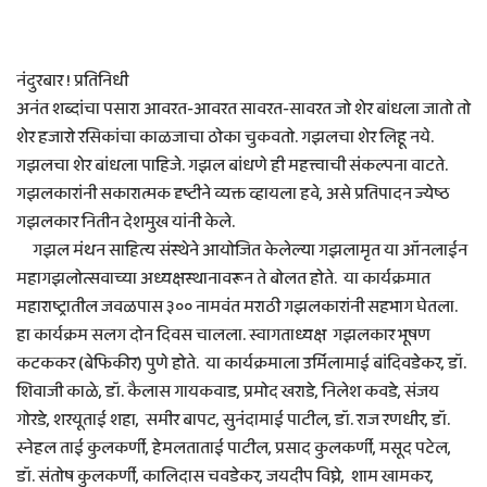
नंदुरबार ! प्रतिनिधी
अनंत शब्दांचा पसारा आवरत-आवरत सावरत-सावरत जो शेर बांधला जातो तो
शेर हजारो रसिकांचा काळजाचा ठोका चुकवतो. गझलचा शेर लिहू नये.
गझलचा शेर बांधला पाहिजे. गझल बांधणे ही महत्त्वाची संकल्पना वाटते.
गझलकारांनी सकारात्मक दृष्टीने व्यक्त व्हायला हवे, असे प्रतिपादन ज्येष्ठ
गझलकार नितीन देशमुख यांनी केले.
गझल मंथन साहित्य संस्थेने आयोजित केलेल्या गझलामृत या ऑनलाईन
महागझलोत्सवाच्या अध्यक्षस्थानावरून ते बोलत होते. या कार्यक्रमात
महाराष्ट्रातील जवळपास ३०० नामवंत मराठी गझलकारांनी सहभाग घेतला.
हा कार्यक्रम सलग दोन दिवस चालला. स्वागताध्यक्ष गझलकार भूषण
कटककर (बेफिकीर) पुणे होते. या कार्यक्रमाला उर्मिलामाई बांदिवडेकर, डॉ.
शिवाजी काळे, डॉ. कैलास गायकवाड, प्रमोद खराडे, निलेश कवडे, संजय
गोरडे, शरयूताई शहा, समीर बापट, सुनंदामाई पाटील, डॉ. राज रणधीर, डॉ.
स्नेहल ताई कुलकर्णी, हेमलताताई पाटील, प्रसाद कुलकर्णी, मसूद पटेल,
डॉ. संतोष कुलकर्णी, कालिदास चवडेकर, जयदीप विघ्ने, शाम खामकर,