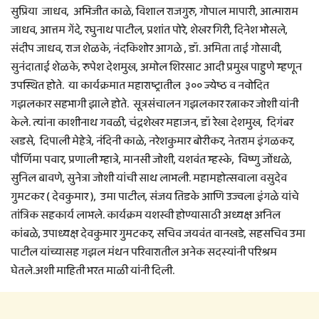
सुप्रिया जाधव, अभिजीत काळे, विशाल राजगुरु, गोपाल मापारी, आत्माराम
जाधव, आत्तम गेंदे, रघुनाथ पाटील, प्रशांत पोरे, शेखर गिरी, दिनेश भोसले,
संदीप जाधव, राज शेळके, नंदकिशोर आगळे , डॉ. अमिता ताई गोसावी,
सुनंदाताई शेळके, रुपेश देशमुख, अमोल शिरसाट आदी प्रमुख पाहुणे म्हणून
उपस्थित होते. या कार्यक्रमात महाराष्ट्रातील ३०० ज्येष्ठ व नवोदित
गझलकार सहभागी झाले होते. सूत्रसंचालन गझलकार रत्नाकर जोशी यांनी
केले. त्यांना काशीनाथ गवळी, चंद्रशेखर महाजन, डॉ रेखा देशमुख, दिगंबर
खडसे, दिपाली मेहेत्रे, नंदिनी काळे, नरेशकुमार बोरीकर, नेतराम इंगळकर,
पौर्णिमा पवार, प्रणाली म्हात्रे, मानसी जोशी, यशवंत म्हस्के, विष्णु जोंधळे,
सुनिल बावणे, सुनेत्रा जोशी यांची साथ लाभली. महामहोत्सवाला वसुदेव
गुमटकर ( देवकुमार ), उमा पाटील, संजय तिडके आणि उज्वला इंगळे यांचे
तांत्रिक सहकार्य लाभले. कार्यक्रम यशस्वी होण्यासाठी अध्यक्ष अनिल
कांबळे, उपाध्यक्ष देवकुमार गुमटकर, सचिव जयवंत वानखडे, सहसचिव उमा
पाटील यांच्यासह गझल मंथन परिवारातील अनेक सदस्यांनी परिश्रम
घेतले.अशी माहिती भरत माळी यांनी दिली.