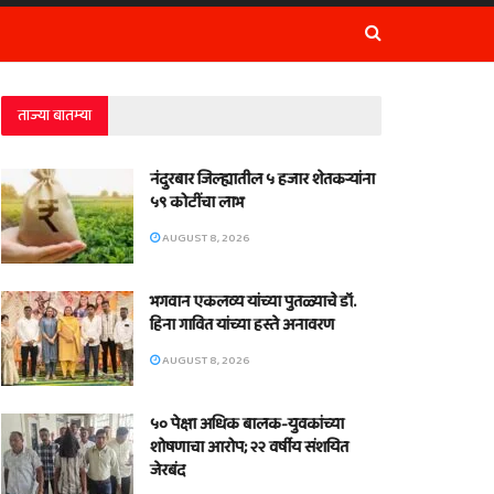
ताज्या बातम्या
नंदुरबार जिल्ह्यातील ५ हजार शेतकऱ्यांना
५९ कोटींचा लाभ
AUGUST 8, 2026
भगवान एकलव्य यांच्या पुतळ्याचे डॉ.
हिना गावित यांच्या हस्ते अनावरण
AUGUST 8, 2026
५० पेक्षा अधिक बालक-युवकांच्या
शोषणाचा आरोप; २२ वर्षीय संशयित
जेरबंद