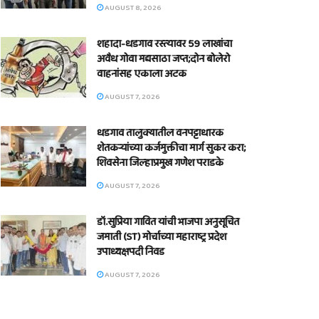
AUGUST 8, 2026
शहादा-धडगाव रस्त्यावर 59 लाखांचा
अवैध गोवा मद्यसाठा जप्त;दोन बोलेरो
वाहनांसह एकाला अटक
AUGUST 7, 2026
धडगाव तालुक्यातील वनपट्टाधारक
शेतकऱ्यांच्या कर्जमुक्तीचा मार्ग सुकर करा;
शिवसेना जिल्हाप्रमुख गणेश पराडके
AUGUST 7, 2026
डॉ.सुप्रिया गावित यांची भाजपा अनुसूचित
जमाती (ST) मोर्चाच्या महाराष्ट्र प्रदेश
उपाध्यक्षपदी निवड
AUGUST 7, 2026