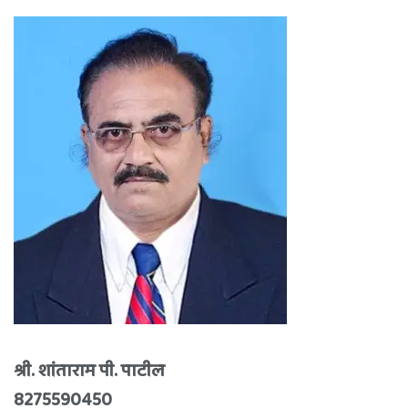
श्री. शांताराम पी. पाटील
8275590450