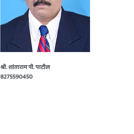
श्री. शांताराम पी. पाटील
8275590450