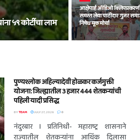
आक्षेपार्ह ऑडिओ क्लिपप्रकरण
समस्त लेवा पाटीदार गुजर सम
यांना ५९ कोटींचा लाभ
निषेध मूक मोर्चा
पुण्यश्लोक अहिल्यादेवी होळकर कर्जमुक्ती
योजना: जिल्ह्यातील 3 हजार 444 शेतकऱ्यांची
पहिली यादी प्रसिद्ध
BY
TEAM
JULY 27, 2026
0
नंदुरबार l प्रतिनिधी- महाराष्ट्र शासनाने
राज्यातील शेतकऱ्यांना आर्थिक दिलासा