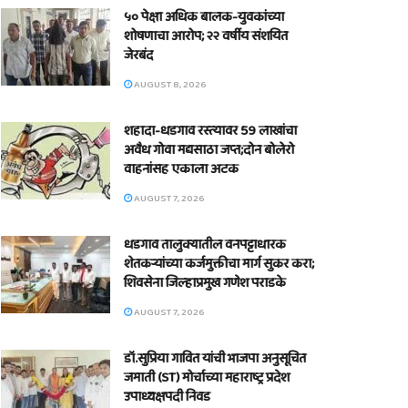
५० पेक्षा अधिक बालक-युवकांच्या
शोषणाचा आरोप; २२ वर्षीय संशयित
जेरबंद
AUGUST 8, 2026
शहादा-धडगाव रस्त्यावर 59 लाखांचा
अवैध गोवा मद्यसाठा जप्त;दोन बोलेरो
वाहनांसह एकाला अटक
AUGUST 7, 2026
धडगाव तालुक्यातील वनपट्टाधारक
शेतकऱ्यांच्या कर्जमुक्तीचा मार्ग सुकर करा;
शिवसेना जिल्हाप्रमुख गणेश पराडके
AUGUST 7, 2026
डॉ.सुप्रिया गावित यांची भाजपा अनुसूचित
जमाती (ST) मोर्चाच्या महाराष्ट्र प्रदेश
उपाध्यक्षपदी निवड