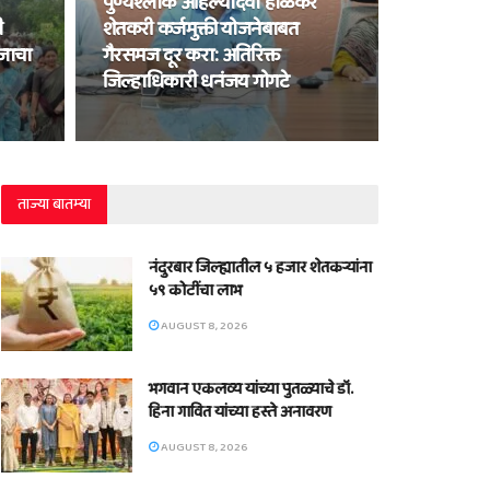
पुण्यश्लोक अहिल्यादेवी होळकर
ी
शेतकरी कर्जमुक्ती योजनेबाबत
ाजाचा
गैरसमज दूर करा: अतिरिक्त
जिल्हाधिकारी धनंजय गोगटे
ताज्या बातम्या
नंदुरबार जिल्ह्यातील ५ हजार शेतकऱ्यांना
५९ कोटींचा लाभ
AUGUST 8, 2026
भगवान एकलव्य यांच्या पुतळ्याचे डॉ.
हिना गावित यांच्या हस्ते अनावरण
AUGUST 8, 2026