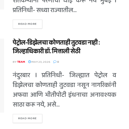
शेतकऱ्यांनी पेरणीची घाई करू नये मुंबई l
प्रतिनिधी- सध्या राज्यातील...
READ MORE
पेट्रोल-डिझेलचा कोणताही तुटवडा नाही :
जिल्हाधिकारी डॉ. मित्ताली सेठी
BY
TEAM
MAY 23, 2026
0
नंदुरबार l प्रतिनिधी- जिल्ह्यात पेट्रोल व
डिझेलचा कोणताही तुटवडा नसून नागरिकांनी
अफवा आणि भीतीपोटी इंधनाचा अनावश्यक
साठा करू नये, असे...
READ MORE