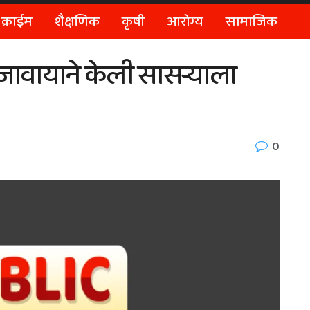
क्राईम
शैक्षणिक
कृषी
आरोग्य
सामाजिक
ावायाने केली सासर्‍याला
0