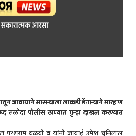
न जावायाने सासर्‍याला लाकडी डेंगार्‍याने मारहाण
ध्द तळोदा पोलीस ठाण्यात गुन्हा दाखल करण्यात
िल परशराम वळवी व यांनी जावाई उमेश चुनिलाल