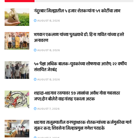
नंदुरबार जिल्ह्यातील ५ हजार शेतकऱ्यांना ५९ कोटींचा लाभ
AUGUST 8, 2026
भगवान एकलव्य यांच्या पुतळ्याचे डॉ. हिना गावित यांच्या हस्ते
अनावरण
AUGUST 8, 2026
५० पेक्षा अधिक बालक-युवकांच्या शोषणाचा आरोप; २२ वर्षीय
संशयित जेरबंद
AUGUST 8, 2026
शहादा-धडगाव रस्त्यावर 59 लाखांचा अवैध गोवा मद्यसाठा
जप्त;दोन बोलेरो वाहनांसह एकाला अटक
AUGUST 7, 2026
धडगाव तालुक्यातील वनपट्टाधारक शेतकऱ्यांच्या कर्जमुक्तीचा मार्ग
सुकर करा; शिवसेना जिल्हाप्रमुख गणेश पराडके