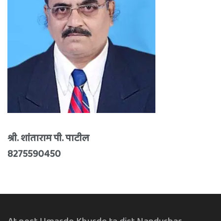
श्री. शांताराम पी. पाटील
8275590450