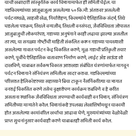
याची खबरदारी सांस्कृतिक कार्य विभागामार्फत ही समिती घेईल. या
गडकिल्ल्यांच्या आजूबाजूला असलेल्या ५० कि.मी. अंतरावर असलेली
पर्यटनस्थळे, साहसी खेळ, गिर्यारोहण, किल्ल्यांचे ऐतिहासिक संदर्भ, तिथे
घडलेला पराक्रम, तिथले वन्यजीव, तिथली वनसंपदा, जैवविविधता जोपासत
आजुबाजुची लोकपरंपरा, गडाच्या अनुषंगाने काही लढाया झाल्या असतील
तर त्या, या सगळ्या गोष्टींची माहिती संकलित करून गडाच्या पायथ्याशी
असलेल्या गावात पर्यटन केंद्र विकसित करणे, मूळ गडाची प्रतिकृती तयार
करणे, पूर्वीचे ऐतिहासिक वातावरण निर्माण करणे, लाईट अँड साऊंड शो
दाखविणे, याबाबत सर्वंकष विकास आराखडा संबंधित यंत्रणांमार्फत मागवून
पर्यटन विभागाने संनियंत्रण समितीला सादर करावा. गडकिल्ल्यांच्या
परिसरात हेलिकॉप्टरच्या सहाय्याने बिया टाकून नैसर्गिकरित्या या भागात
वनराई विकसित करणे तसेच वृक्षारोपण कार्यक्रम राबविणे व हे करित
असताना स्थानिक जैवविविधता जपण्याची कार्यवाही वन विभाग, संनियंत्रण
समितीच्या मान्यतेने करेल. विभागांकडे उपलब्ध लेखाशिर्षामधून याकामी
होत असलेल्या कामांवरिल खर्चाचा आढावा घेणे, मुख्यमंत्र्यांच्या वेळोवेळी
प्राप्त सुचनांनुसार कार्यवाही करणे याबाबतही समिती कार्य करेल.