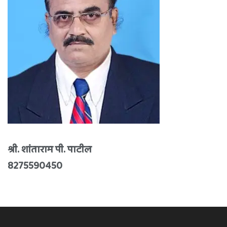
श्री. शांताराम पी. पाटील
8275590450