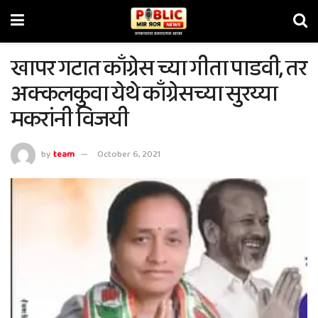
खापर गटात काँग्रेस च्या गीता पाडवी, तर
अक्कलकुवा येथे काँग्रेसच्या सुरय्या
मकरांनी विजयी
by
team
October 6, 2021