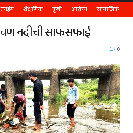
क्राईम
शैक्षणिक
कृषी
आरोग्य
सामाजिक
फे शिवण नदीची साफसफाई
0