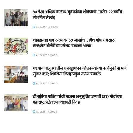
५० पेक्षा अधिक बालक-युवकांच्या शोषणाचा आरोप; २२ वर्षीय
संशयित जेरबंद
AUGUST 8, 2026
शहादा-धडगाव रस्त्यावर 59 लाखांचा अवैध गोवा मद्यसाठा
जप्त;दोन बोलेरो वाहनांसह एकाला अटक
AUGUST 7, 2026
धडगाव तालुक्यातील वनपट्टाधारक शेतकऱ्यांच्या कर्जमुक्तीचा मार्ग
सुकर करा; शिवसेना जिल्हाप्रमुख गणेश पराडके
AUGUST 7, 2026
डॉ.सुप्रिया गावित यांची भाजपा अनुसूचित जमाती (ST) मोर्चाच्या
महाराष्ट्र प्रदेश उपाध्यक्षपदी निवड
AUGUST 7, 2026