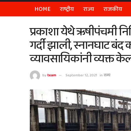
HOME
राष्ट्रीय
राज्य
राजकीय
प्रकाशा येथे ऋषीपंचमी न
गर्दी झाली, स्नानघाट बंद
व्यावसायिकांनी व्यक्त के
by
team
September 12, 2021
in
राज्य