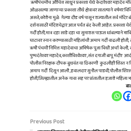
ऋषीपंचमीच औचित्त साधून प्रकाशा येथे केदारेश्वर महादेव मंदि
ओळखल्या जाणाऱ्या प्रकाशा तीर्थ क्षेत्रावर सातत्याने वर्षभर विव
असते,कोरोना मुळे गेल्या दीड वर्ष पासून राज्यातील सर्व मंद
दर्शनासाठी मंदिराचेद्वार आज पर्यंत बंद केली आहेत. प्रकाश
गर्दी होती,मात्र दहा साडे दहा चा सुमारास पाऊस थांबल्याने भ
घाटावर स्नान करण्यासाठी महिलांची अमाप गर्दी वाढली होती, त
ऋषी पंचमी निमित्त महादेवाचा अभिषेक पूजा विधी अर्चा केली, द
पुष्पदंतेश्वर महादेव,काशीविश्वेश्वर ,संत दगाजी बापू मंदीर 
पोलीस निरक्षक दीपक बुधवंत या ठिकाणी कुठलीही शिस्त न दिस
अमाप गर्दी दिसून आली ,हवालदार सुनील पाडवी,पोलीस शिरसाठ ,
होती,जिल्ह्यातील अनेक गावा सह पर प्रांतातील हजारो महिला
बा
Previous Post