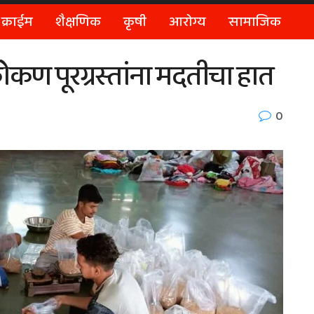
क्राईम
शैक्षणिक
कृषी
आरोग्य
सामाजिक
कण पूरग्रस्तांना मदतीचा हात
0