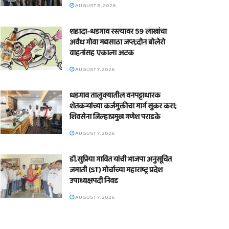
AUGUST 8, 2026
शहादा-धडगाव रस्त्यावर 59 लाखांचा
अवैध गोवा मद्यसाठा जप्त;दोन बोलेरो
वाहनांसह एकाला अटक
AUGUST 7, 2026
धडगाव तालुक्यातील वनपट्टाधारक
शेतकऱ्यांच्या कर्जमुक्तीचा मार्ग सुकर करा;
शिवसेना जिल्हाप्रमुख गणेश पराडके
AUGUST 7, 2026
डॉ.सुप्रिया गावित यांची भाजपा अनुसूचित
जमाती (ST) मोर्चाच्या महाराष्ट्र प्रदेश
उपाध्यक्षपदी निवड
AUGUST 7, 2026