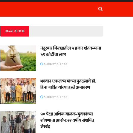
ताज्या बातम्या
नंदुरबार जिल्ह्यातील ५ हजार शेतकऱ्यांना
५९ कोटींचा लाभ
AUGUST 8, 2026
भगवान एकलव्य यांच्या पुतळ्याचे डॉ.
हिना गावित यांच्या हस्ते अनावरण
AUGUST 8, 2026
५० पेक्षा अधिक बालक-युवकांच्या
शोषणाचा आरोप; २२ वर्षीय संशयित
जेरबंद