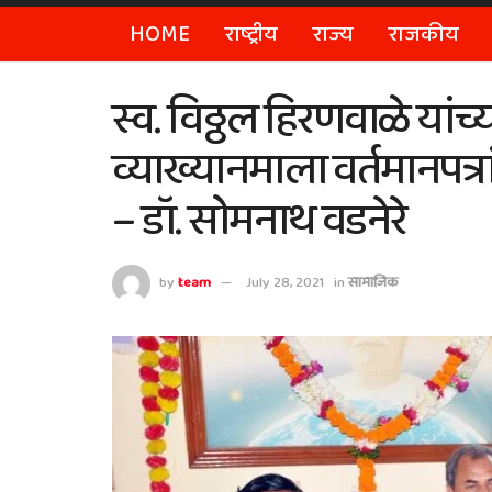
HOME
राष्ट्रीय
राज्य
राजकीय
स्व. विठ्ठल हिरणवाळे यांच्या
व्याख्यानमाला वर्तमानपत्र
– डॉ. सोमनाथ वडनेरे
by
team
July 28, 2021
in
सामाजिक