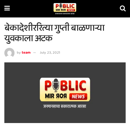
बेकादेशीररित्या गुप्ती बाळणार्‍या
युवकाला अटक
by
team
July 23, 2021