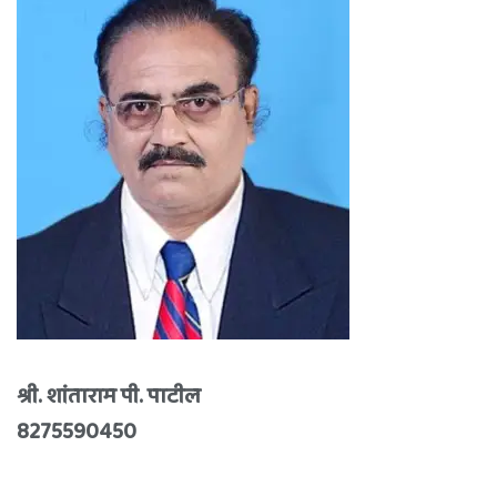
श्री. शांताराम पी. पाटील
8275590450